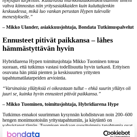
nykyajan tarpeisiin. Kattavassa markkinatutkimuksessamme ilmeni
vahva kiinnostus niin yritysasiakkaiden kuin kuluttajienkin
keskuudessa, mikä luo vankan perustan Hypen tulevalle
menestykselle.”
– Mikko Ulander, asiakkuusjohtaja, Bondata Tutkimuspalvelut
Ennusteet pitivät paikkansa – lähes
hämmästyttävän hyvin
Hybridiarena Hypen toimitusjohtaja Mikko Tuominen toteaa
suoraan, että tutkimus vastasi todellisuutta hyvin tarkasti. Erityisen
osuvana hän pitää pienten ja keskisuurten yritysten
tapahtumatilatarpeiden arviointia.
“Varsinaisia yllätyksiä ei oikeastaan tullut – ehkä suurin yllätys oli
juuri se, kuinka hyvin ennusteet pitivät paikkansa.”
– Mikko Tuominen, toimitusjohtaja, Hybridiarena Hype
Tutkimus ennakoi suurimman kysynnän kohdistuvan noin 200–600
hengen monimuotoisiin yritystapahtumiin, ja käytäntö on
vahvistanut tämän. Tuomisen mukaan suosituimpia tapahtumia ovat
yritystapahtumat ja -juhlat, konferenssit ja kongressit sekä
liikunnalliset virkistyspäivät. Positiivisena lisänä on ollut