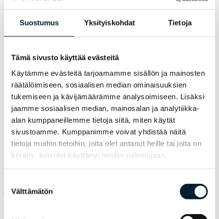
livekonserttien kasvava kysyntä, jota tutkimus ei täysin osannut
ennakoida. Apulannan ja INNAn loppuunmyydyt illat syksyllä 2025
Suostumus
Yksityiskohdat
Tietoja
kertovat, että Hype on löytänyt paikkansa myös yleisötapahtumien
kentällä – ja Miss Suomi -finaalin tv-lähetys Hypen lavalta kertoo
saman tarinan kansainvälisellä skaalalla.
Tämä sivusto käyttää evästeitä
Sijainti muutettiin vahvuudeksi
Käytämme evästeitä tarjoamamme sisällön ja mainosten
räätälöimiseen, sosiaalisen median ominaisuuksien
Tutkimus tunnisti sijainnin sekä mahdollisuudeksi että riskiksi:
tapahtumapaikan valinnassa sijainti nousi tärkeimmäksi kriteeriksi,
tukemiseen ja kävijämäärämme analysoimiseen. Lisäksi
mutta osa vastaajista suhtautui Espoon Kivenlahteen epäillen.
jaamme sosiaalisen median, mainosalan ja analytiikka-
Tutkimus suosittelikin, että saavutettavuusviestintään panostetaan
alan kumppaneillemme tietoja siitä, miten käytät
määrätietoisesti.
sivustoamme. Kumppanimme voivat yhdistää näitä
Tähän haasteeseen Hype on vastannut johdonmukaisesti heti alusta
tietoja muihin tietoihin, joita olet antanut heille tai joita on
lähtien.
kerätty, kun olet käyttänyt heidän palvelujaan.
“Olemme korostaneet jatkuvasti Hypen erinomaista
saavutettavuutta niin julkisilla liikennevälineillä kuin omalla autolla.
Tärkeimpiä vahvuuksia ovat areenan yhteydessä sijaitseva 680-
Suostumuksen
paikkainen pysäköintihalli sekä vieressä sijaitseva metroasema.”
Välttämätön
valinta
– Mikko Tuominen