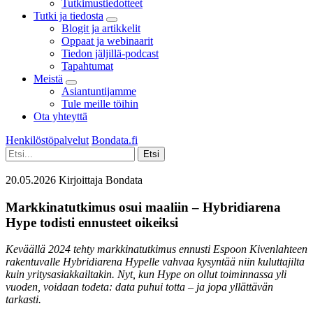
Tutkimustiedotteet
Tutki ja tiedosta
Blogit ja artikkelit
Oppaat ja webinaarit
Tiedon jäljillä-podcast
Tapahtumat
Meistä
Asiantuntijamme
Tule meille töihin
Ota yhteyttä
Henkilöstöpalvelut
Bondata.fi
20.05.2026
Kirjoittaja Bondata
Markkinatutkimus osui maaliin – Hybridiarena
Hype todisti ennusteet oikeiksi
Keväällä 2024 tehty markkinatutkimus ennusti Espoon Kivenlahteen
rakentuvalle Hybridiarena Hypelle vahvaa kysyntää niin kuluttajilta
kuin yritysasiakkailtakin. Nyt, kun Hype on ollut toiminnassa yli
vuoden, voidaan todeta: data puhui totta – ja jopa yllättävän
tarkasti.