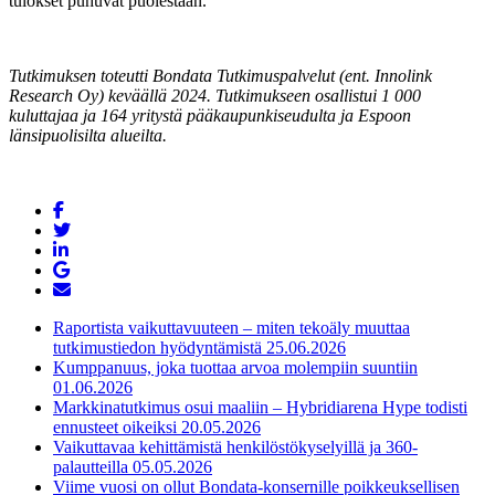
tulokset puhuvat puolestaan.
Tutkimuksen toteutti Bondata Tutkimuspalvelut (ent. Innolink
Research Oy) keväällä 2024. Tutkimukseen osallistui 1 000
kuluttajaa ja 164 yritystä pääkaupunkiseudulta ja Espoon
länsipuolisilta alueilta.
Raportista vaikuttavuuteen – miten tekoäly muuttaa
tutkimustiedon hyödyntämistä
25.06.2026
Kumppanuus, joka tuottaa arvoa molempiin suuntiin
01.06.2026
Markkinatutkimus osui maaliin – Hybridiarena Hype todisti
ennusteet oikeiksi
20.05.2026
Vaikuttavaa kehittämistä henkilöstökyselyillä ja 360-
palautteilla
05.05.2026
Viime vuosi on ollut Bondata-konsernille poikkeuksellisen