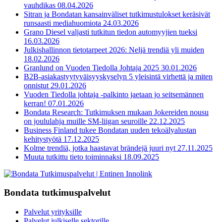
vauhdikas
08.04.2026
Sitran ja Bondatan kansainväliset tutkimustulokset keräsivät
runsaasti mediahuomiota
24.03.2026
Grano Diesel valjasti tutkitun tiedon automyyjien tueksi
16.03.2026
Julkishallinnon tietotarpeet 2026: Neljä trendiä yli muiden
18.02.2026
Granlund on Vuoden Tiedolla Johtaja 2025
30.01.2026
B2B-asiakastyytyväisyyskyselyn 5 yleisintä virhettä ja miten
onnistut
29.01.2026
Vuoden Tiedolla johtaja -palkinto jaetaan jo seitsemännen
kerran!
07.01.2026
Bondata Research: Tutkimuksen mukaan Jokereiden nousu
on joululahja muille SM-liigan seuroille
22.12.2025
Business Finland tukee Bondatan uuden tekoälyalustan
kehitystyötä
17.12.2025
Kolme trendiä, jotka haastavat brändejä juuri nyt
27.11.2025
Muuta tutkittu tieto toiminnaksi
18.09.2025
Bondata tutkimuspalvelut
Palvelut yrityksille
Palvelut julkiselle sektorille