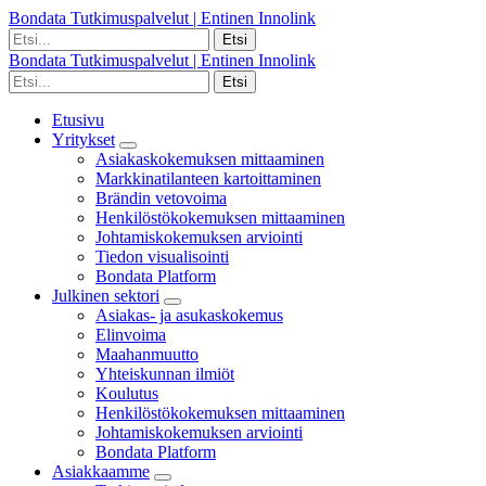
Bondata Tutkimuspalvelut | Entinen Innolink
Bondata Tutkimuspalvelut | Entinen Innolink
Etusivu
Yritykset
Asiakaskokemuksen mittaaminen
Markkinatilanteen kartoittaminen
Brändin vetovoima
Henkilöstökokemuksen mittaaminen
Johtamiskokemuksen arviointi
Tiedon visualisointi
Bondata Platform
Julkinen sektori
Asiakas- ja asukaskokemus
Elinvoima
Maahanmuutto
Yhteiskunnan ilmiöt
Koulutus
Henkilöstökokemuksen mittaaminen
Johtamiskokemuksen arviointi
Bondata Platform
Asiakkaamme