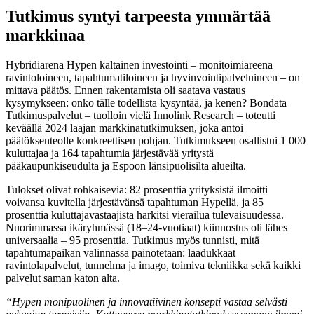
Tutkimus syntyi tarpeesta ymmärtää
markkinaa
Hybridiarena Hypen kaltainen investointi – monitoimiareena
ravintoloineen, tapahtumatiloineen ja hyvinvointipalveluineen – on
mittava päätös. Ennen rakentamista oli saatava vastaus
kysymykseen: onko tälle todellista kysyntää, ja kenen? Bondata
Tutkimuspalvelut – tuolloin vielä Innolink Research – toteutti
keväällä 2024 laajan markkinatutkimuksen, joka antoi
päätöksenteolle konkreettisen pohjan. Tutkimukseen osallistui 1 000
kuluttajaa ja 164 tapahtumia järjestävää yritystä
pääkaupunkiseudulta ja Espoon länsipuolisilta alueilta.
Tulokset olivat rohkaisevia: 82 prosenttia yrityksistä ilmoitti
voivansa kuvitella järjestävänsä tapahtuman Hypellä, ja 85
prosenttia kuluttajavastaajista harkitsi vierailua tulevaisuudessa.
Nuorimmassa ikäryhmässä (18–24-vuotiaat) kiinnostus oli lähes
universaalia – 95 prosenttia. Tutkimus myös tunnisti, mitä
tapahtumapaikan valinnassa painotetaan: laadukkaat
ravintolapalvelut, tunnelma ja imago, toimiva tekniikka sekä kaikki
palvelut saman katon alta.
“Hypen monipuolinen ja innovatiivinen konsepti vastaa selvästi