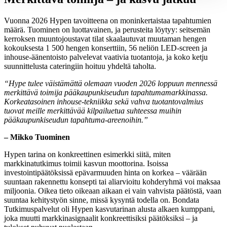
Vuonna 2026 Hypen tavoitteena on moninkertaistaa tapahtumien
määrä. Tuominen on luottavainen, ja perusteita löytyy: seitsemän
kerroksen muuntojoustavat tilat skaalautuvat muutaman hengen
kokouksesta 1 500 hengen konserttiin, 56 neliön LED-screen ja
inhouse-äänentoisto palvelevat vaativia tuotantoja, ja koko ketju
suunnittelusta cateringiin hoituu yhdeltä taholta.
“Hype tulee väistämättä olemaan vuoden 2026 loppuun mennessä
merkittävä toimija pääkaupunkiseudun tapahtumamarkkinassa.
Korkeatasoinen inhouse-tekniikka sekä vahva tuotantovalmius
tuovat meille merkittävää kilpailuetua suhteessa muihin
pääkaupunkiseudun tapahtuma-areenoihin.”
– Mikko Tuominen
Hypen tarina on konkreettinen esimerkki siitä, miten
markkinatutkimus toimii kasvun moottorina. Isoissa
investointipäätöksissä epävarmuuden hinta on korkea – väärään
suuntaan rakennettu konsepti tai aliarvioitu kohderyhmä voi maksaa
miljoonia. Oikea tieto oikeaan aikaan ei vain vahvista päätöstä, vaan
suuntaa kehitystyön sinne, missä kysyntä todella on. Bondata
Tutkimuspalvelut oli Hypen kasvutarinan alusta alkaen kumppani,
joka muutti markkinasignaalit konkreettisiksi päätöksiksi – ja