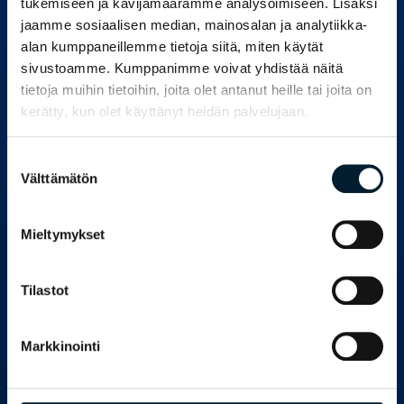
Suomessa ja kansainvälisesti. Kuluttajapaneeli
tukemiseen ja kävijämäärämme analysoimiseen. Lisäksi
tukee tutkimustarjoamaamme ja
jaamme sosiaalisen median, mainosalan ja analytiikka-
asemaamme kuluttajaymmärryksen
alan kumppaneillemme tietoja siitä, miten käytät
edelläkävijänä.
sivustoamme. Kumppanimme voivat yhdistää näitä
tietoja muihin tietoihin, joita olet antanut heille tai joita on
LUE LISÄÄ
kerätty, kun olet käyttänyt heidän palvelujaan.
Suostumuksen
Välttämätön
valinta
Tutkittu tieto asiakkaidemme
menestystekijänä
Mieltymykset
Yhteistyö asiakkaidemme kanssa perustuu
Tilastot
pitkäaikaiseen kumppanuuteen, tarpeiden ja
liiketoiminnan tuntemukseen sekä ketterään
toimintatapaamme.
Markkinointi