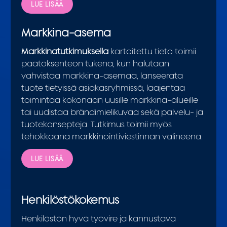
LUE LISÄÄ
Markkina-asema
Markkinatutkimuksella
kartoitettu tieto toimii
päätöksenteon tukena, kun halutaan
vahvistaa markkina-asemaa, lanseerata
tuote tietyissä asiakasryhmissä, laajentaa
toimintaa kokonaan uusille markkina-alueille
tai uudistaa brändimielikuvaa sekä palvelu- ja
tuotekonsepteja. Tutkimus toimii myös
tehokkaana markkinointiviestinnän välineenä.
LUE LISÄÄ
Henkilöstökokemus
Henkilöstön hyvä työvire ja kannustava