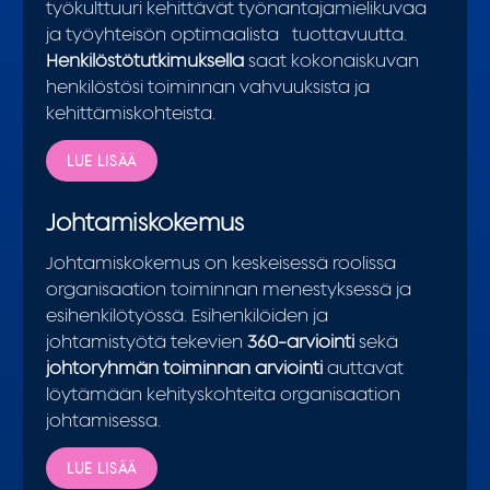
työkulttuuri kehittävät työnantajamielikuvaa
ja työyhteisön optimaalista tuottavuutta.
Henkilöstötutkimuksella
saat kokonaiskuvan
henkilöstösi toiminnan vahvuuksista ja
kehittämiskohteista.
LUE LISÄÄ
Johtamiskokemus
Johtamiskokemus on keskeisessä roolissa
organisaation toiminnan menestyksessä ja
esihenkilötyössä. Esihenkilöiden ja
johtamistyötä tekevien
360-arviointi
sekä
johtoryhmän toiminnan arviointi
auttavat
löytämään kehityskohteita organisaation
johtamisessa.
LUE LISÄÄ