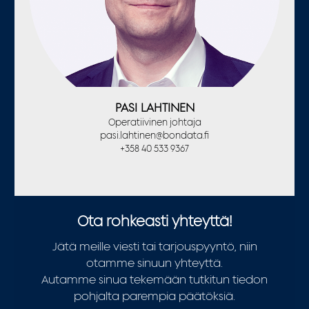
PASI LAHTINEN
Operatiivinen johtaja
pasi.lahtinen@bondata.fi
+358 40 533 9367
Ota rohkeasti yhteyttä!
Jätä meille viesti tai tarjouspyyntö, niin
otamme sinuun yhteyttä.
Autamme sinua tekemään tutkitun tiedon
pohjalta parempia päätöksiä.