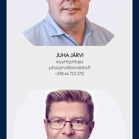
JUHA JÄRVI
Myyntijohtaja
juha.jarvi@bondata.fi
+358 44 723 3712