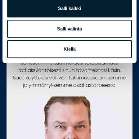
TUTUSTU ASIAKASTARINOIHIN
Salli kaikki
Salli valinta
Kiellä
Bondata kasvun kumppanina
Lähestymme tutkimuksesi toteuttamista
ratkaisulähtöisesti sinun tavoitteistasi käsin.
Saat käyttöösi vahvan tutkimusosaamisemme
ja ymmärryksemme asiakastarpeesta.