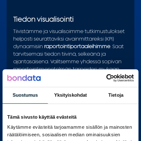
Tiedon visualisointi
Tiivistämme ja visualisoimme tutkimustulokset
helposti seurattaviksi avainmittareiksi (KPI)
dynaamisiin
raportointiportaaleihimme
. Saat
tarvitsemasi tiedon tiivinä, selkeänä ja
ajantasaisena. Valitsemme yhdessä sopivan
raportointimenetelmän tarpeidesi mukaan.
LUE LISÄÄ
Suostumus
Yksityiskohdat
Tietoja
Kuluttajapaneeli
Kuluttajapaneeli
on kätevä työkalu
Tämä sivusto käyttää evästeitä
kuluttajakäyttäytymisen ymmärtämiseen ja
tuotekehitykseen. Paneeliyhteistyön kautta
Käytämme evästeitä tarjoamamme sisällön ja mainosten
tavoitamme suuren joukon kuluttajia
räätälöimiseen, sosiaalisen median ominaisuuksien