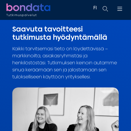
FI
EN
Saavuta tavoitteesi
tutkimusta hyödyntämällä
Kaikki tarvitsemasi tieto on löydettävissä –
markkinoilta, asiakasryhmistäsi ja
henkilöstöstäsi. Tutkimuksen keinoin autamme
sinua keräämään sen ja jalostamaan sen
tulokselliseen käyttöön yrityksellesi.