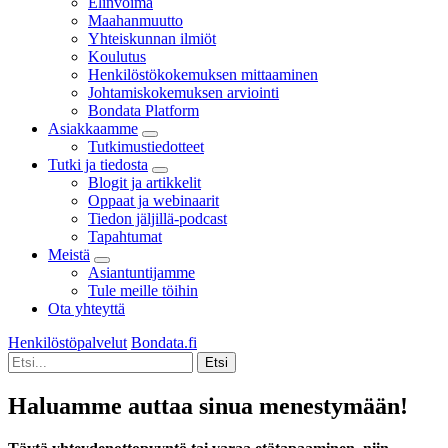
Elinvoima
Maahanmuutto
Yhteiskunnan ilmiöt
Koulutus
Henkilöstökokemuksen mittaaminen
Johtamiskokemuksen arviointi
Bondata Platform
Asiakkaamme
Tutkimustiedotteet
Tutki ja tiedosta
Blogit ja artikkelit
Oppaat ja webinaarit
Tiedon jäljillä-podcast
Tapahtumat
Meistä
Asiantuntijamme
Tule meille töihin
Ota yhteyttä
Henkilöstöpalvelut
Bondata.fi
Haluamme auttaa sinua menestymään!​