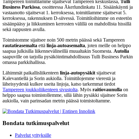
Tampereen toimitilamme sijaitsevat Tampereen keskustassa,
Tulli
Business Parkissa
, osoitteessa Åkerlundinkatu 11. Sisäänkäynti ja
vastaanotto sijaitsevat 1. kerroksessa, toimitilamme sijaitsevat 5.
kerroksessa, rakennuksen D-siivessä. Toimitiloihimme on esteetön
sisäänpääsy ja liikkuminen kerrosten välillä on mahdollista hissillä
sekä rappusten avulla.
Toimistomme sijaitsee noin 500 metrin päässä sekä Tampereen
rautatieasemalta
että
linja-autoasemalta
, joten meille on helppo
saapua julkisilla liikennevälineillä muualtakin Suomesta.
Autolla
saapuville on tarjolla pysäköintimahdollisuus Tulli Business Parkin
omassa parkkihallissa.
Lähimmät paikallisliikenteen
linja-autopysäkit
sijaitsevat
Kalevantiellä ja Sorin aukiolla. Toimitilojemme vierestä ja
läheisyydestä kulkee useita linjoja, katso tarkemmat tiedot
Tampereen joukkoliikenteen sivustolta
. Myös
raitiovaunulla
on
helppo saapua toimistollemme, sillä lähin pysäkki sijaitsee Sorin
aukiolla, vain parinsadan metrin päässä toimistoltamme.
Bondata tutkimuspalvelut
Palvelut yrityksille