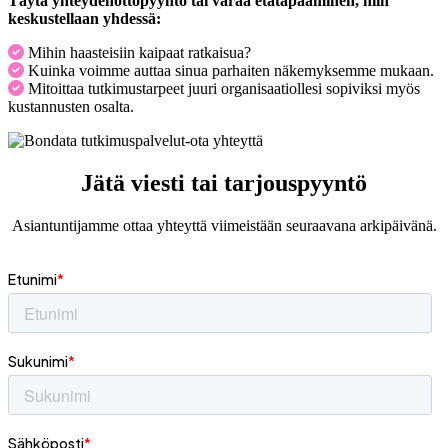
Täytä yhteydenottopyyntö tai varaa etätapaaminen, niin
keskustellaan yhdessä:​
Mihin haasteisiin kaipaat ratkaisua?​
Kuinka voimme auttaa sinua parhaiten näkemyksemme mukaan.​
Mitoittaa tutkimustarpeet juuri organisaatiollesi sopiviksi myös
kustannusten osalta.​
Jätä viesti tai tarjouspyyntö
Asiantuntijamme ottaa yhteyttä viimeistään seuraavana arkipäivänä.