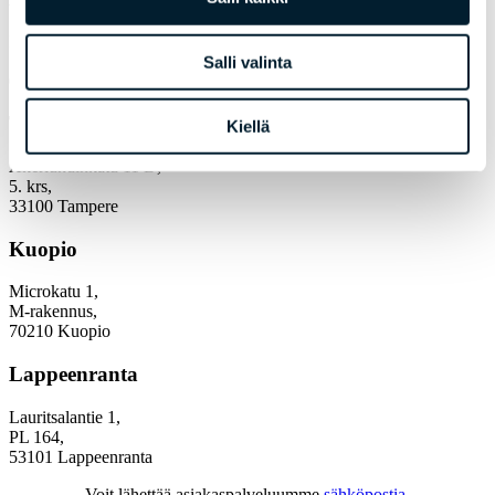
Itämerenkatu 5 B,
5. krs,
Salli valinta
00180 Helsinki
Tampere
Kiellä
Åkerlundinkatu 11 D,
5. krs,
33100 Tampere
Kuopio
Microkatu 1,
M-rakennus,
70210 Kuopio
Lappeenranta
Lauritsalantie 1,
PL 164,
53101 Lappeenranta
Voit lähettää asiakaspalveluumme
sähköpostia
.