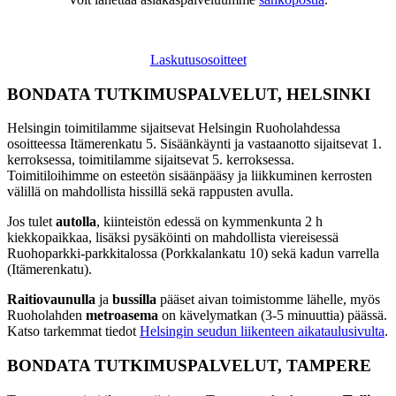
Laskutusosoitteet
BONDATA TUTKIMUSPALVELUT, HELSINKI
Helsingin toimitilamme sijaitsevat Helsingin Ruoholahdessa
osoitteessa Itämerenkatu 5. Sisäänkäynti ja vastaanotto sijaitsevat 1.
kerroksessa, toimitilamme sijaitsevat 5. kerroksessa.
Toimitiloihimme on esteetön sisäänpääsy ja liikkuminen kerrosten
välillä on mahdollista hissillä sekä rappusten avulla.
Jos tulet
autolla
, kiinteistön edessä on kymmenkunta 2 h
kiekkopaikkaa, lisäksi pysäköinti on mahdollista viereisessä
Ruohoparkki-parkkitalossa (Porkkalankatu 10) sekä kadun varrella
(Itämerenkatu).
Raitiovaunulla
ja
bussilla
pääset aivan toimistomme lähelle, myös
Ruoholahden
metroasema
on kävelymatkan (3-5 minuuttia) päässä.
Katso tarkemmat tiedot
Helsingin seudun liikenteen aikataulusivulta
.
BONDATA TUTKIMUSPALVELUT, TAMPERE