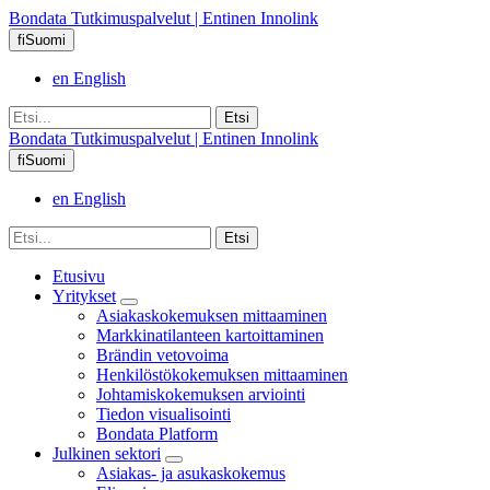
Bondata Tutkimuspalvelut | Entinen Innolink
fi
Suomi
en
English
Bondata Tutkimuspalvelut | Entinen Innolink
fi
Suomi
en
English
Etusivu
Yritykset
Asiakaskokemuksen mittaaminen
Markkinatilanteen kartoittaminen
Brändin vetovoima
Henkilöstökokemuksen mittaaminen
Johtamiskokemuksen arviointi
Tiedon visualisointi
Bondata Platform
Julkinen sektori
Asiakas- ja asukaskokemus