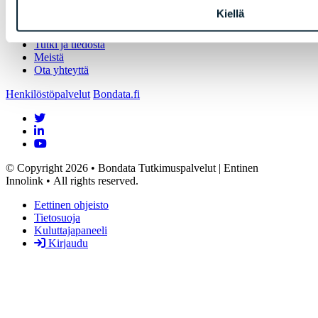
Palvelut yrityksille
Kiellä
Palvelut julkiselle sektorille
Asiakkaamme
Tutki ja tiedosta
Meistä
Ota yhteyttä
Henkilöstöpalvelut
Bondata.fi
© Copyright 2026 • Bondata Tutkimuspalvelut | Entinen
Innolink • All rights reserved.
Eettinen ohjeisto
Tietosuoja
Kuluttajapaneeli
Kirjaudu