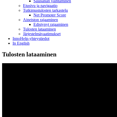
Salasanan vaihtaminen
Etusivu ja navigaatio
Tutkimustulosten tarkastelu
Net Promoter Score
Aineiston rajaaminen
Edistynyt rajaaminen
Tulosten lataaminen
Järjestelmävaatimukset
InnoHelp-yhteystiedot
In English
Tulosten lataaminen