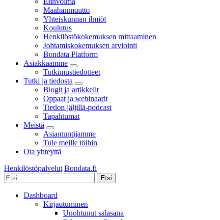
Elinvoima
Maahanmuutto
Yhteiskunnan ilmiöt
Koulutus
Henkilöstökokemuksen mittaaminen
Johtamiskokemuksen arviointi
Bondata Platform
Asiakkaamme
Tutkimustiedotteet
Tutki ja tiedosta
Blogit ja artikkelit
Oppaat ja webinaarit
Tiedon jäljillä-podcast
Tapahtumat
Meistä
Asiantuntijamme
Tule meille töihin
Ota yhteyttä
Henkilöstöpalvelut
Bondata.fi
Dashboard
Kirjautuminen
Unohtunut salasana