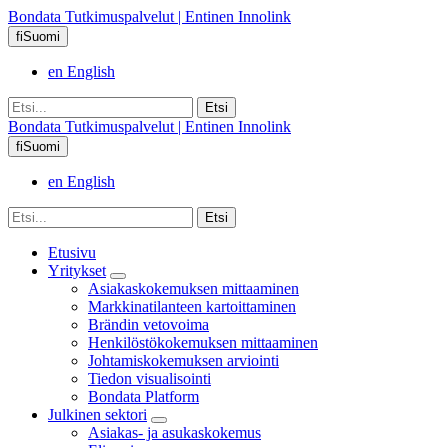
Bondata Tutkimuspalvelut | Entinen Innolink
fi
Suomi
en
English
Bondata Tutkimuspalvelut | Entinen Innolink
fi
Suomi
en
English
Etusivu
Yritykset
Asiakaskokemuksen mittaaminen
Markkinatilanteen kartoittaminen
Brändin vetovoima
Henkilöstökokemuksen mittaaminen
Johtamiskokemuksen arviointi
Tiedon visualisointi
Bondata Platform
Julkinen sektori
Asiakas- ja asukaskokemus