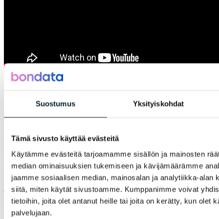
Dashboardilla esitettyjä tuloksia on mahdollista ladata eri
tiedostomuodoissa omalle laitteelle.
Suostumus
Yksityiskohdat
Yksittäisen tuloksen lataaminen
Jos haluat ladata yksittäisen tuloksen, paina kuvan vasemmasta
Tämä sivusto käyttää evästeitä
yläkulmasta löytyvää
Vie
-symbolia.
Käytämme evästeitä tarjoamamme sisällön ja mainosten räät
median ominaisuuksien tukemiseen ja kävijämäärämme anal
jaamme sosiaalisen median, mainosalan ja analytiikka-alan 
Pääset nyt lataamaan tuloksen jpg- tai pdf-muotoon niillä rajauksilla,
jotka sillä hetkellä ovat voimassa. Valitse haluttu tiedostomuoto
siitä, miten käytät sivustoamme. Kumppanimme voivat yhdistä
alasvetovalikosta ja paina lopuksi
Vie
-näppäintä oikeassa
tietoihin, joita olet antanut heille tai joita on kerätty, kun olet
alareunassa.
palvelujaan.