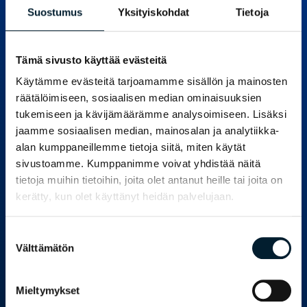
ohjesivustolle!
Suostumus
Yksityiskohdat
Tietoja
Dashboard on reaaliaikainen tutkimusalusta,
jota hyödynnetään niin asiakaskokemuksen,
Tämä sivusto käyttää evästeitä
markkinatilanteen kuin henkilöstön
hyvinvoinnin kartoittamiseen. Tutkimuksesi
Käytämme evästeitä tarjoamamme sisällön ja mainosten
ovat helposti hallittavana kokonaisuutena
räätälöimiseen, sosiaalisen median ominaisuuksien
verkossa ja Dashboardien avulla voit
tukemiseen ja kävijämäärämme analysoimiseen. Lisäksi
vaivattomasti tarkastella ja viestiä
jaamme sosiaalisen median, mainosalan ja analytiikka-
tutkimustuloksia. Järjestelmä tekee
alan kumppaneillemme tietoja siitä, miten käytät
organisaatioille helpoksi kerätä, ymmärtää ja
sivustoamme. Kumppanimme voivat yhdistää näitä
analysoida tietoa sekä toteuttaa tuloksia
tietoja muihin tietoihin, joita olet antanut heille tai joita on
käytännössä.
kerätty, kun olet käyttänyt heidän palvelujaan.
Järjestelmän ominaisuuksia ovat muun
Suostumuksen
muassa:
Välttämätön
valinta
mahdollisuus tarkentaviin analyyseihin ja
rajauksiin tarpeen mukaan
Mieltymykset
tutkimusaineiston presentointi