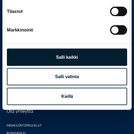
Tilastot
Markkinointi
Salli kaikki
Bondata tutkimuspalvelut
Palvelut yrityksille
Salli valinta
Palvelut julkiselle sektorille
Asiakkaamme
Tutki ja tiedosta
Kiellä
Meistä
Ota yhteyttä
HENKILÖSTÖPALVELUT
BONDATA.FI