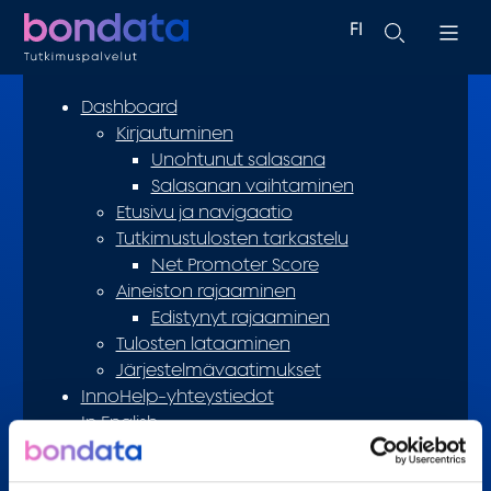
FI
EN
Dashboard
Kirjautuminen
Unohtunut salasana
Salasanan vaihtaminen
Etusivu ja navigaatio
Tutkimustulosten tarkastelu
Net Promoter Score
Aineiston rajaaminen
Edistynyt rajaaminen
Tulosten lataaminen
Järjestelmävaatimukset
InnoHelp-yhteystiedot
In English
Tervetuloa Dashboard-