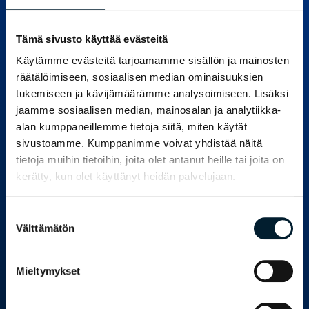
Tuetut selaimet
Tämä sivusto käyttää evästeitä
Dashboardin käyttö onnistuu parhaiten
yleisimpien selainten uusimmilla versioilla.
Käytämme evästeitä tarjoamamme sisällön ja mainosten
räätälöimiseen, sosiaalisen median ominaisuuksien
Mobiililaitteet
tukemiseen ja kävijämäärämme analysoimiseen. Lisäksi
jaamme sosiaalisen median, mainosalan ja analytiikka-
Dashboard toimii mobiiliselaimessa Android-
alan kumppaneillemme tietoja siitä, miten käytät
laitteilla, Windows Phonella ja iOS-laitteilla (iPad
sivustoamme. Kumppanimme voivat yhdistää näitä
ja iPhone).
tietoja muihin tietoihin, joita olet antanut heille tai joita on
The Qualtrics XM -mobiilisovellus vaatii
kerätty, kun olet käyttänyt heidän palvelujaan.
vähintään käyttöjärjestelmän
iOS 9.0+
tai
Android 5.0+
.
Suostumuksen
Välttämätön
valinta
Mieltymykset