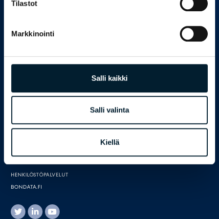
Tilastot
Markkinointi
Bondata tutkimuspalvelut
Salli kaikki
Palvelut yrityksille
Palvelut julkiselle sektorille
Salli valinta
Asiakkaamme
Tutki ja tiedosta
Meistä
Kiellä
Ota yhteyttä
HENKILÖSTÖPALVELUT
BONDATA.FI