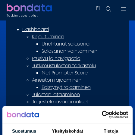
FI
EN
Dashboard
Kirjautuminen
Unohtunut salasana
Salasanan vaihtaminen
Etusivu ja navigaatio
Tutkimustulosten tarkastelu
Net Promoter Score
Aineiston rajaaminen
Edistynyt rajaaminen
Tulosten lataaminen
Järjestelmävaatimukset
InnoHelp-yhteystiedot
In English
Järjestelmävaatimukset
Suostumus
Yksityiskohdat
Tietoja