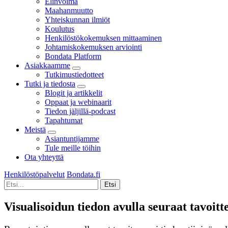
Elinvoima
Maahanmuutto
Yhteiskunnan ilmiöt
Koulutus
Henkilöstökokemuksen mittaaminen
Johtamiskokemuksen arviointi
Bondata Platform
Asiakkaamme
Tutkimustiedotteet
Tutki ja tiedosta
Blogit ja artikkelit
Oppaat ja webinaarit
Tiedon jäljillä-podcast
Tapahtumat
Meistä
Asiantuntijamme
Tule meille töihin
Ota yhteyttä
Henkilöstöpalvelut
Bondata.fi
Visualisoidun tiedon avulla seuraat tavoitt