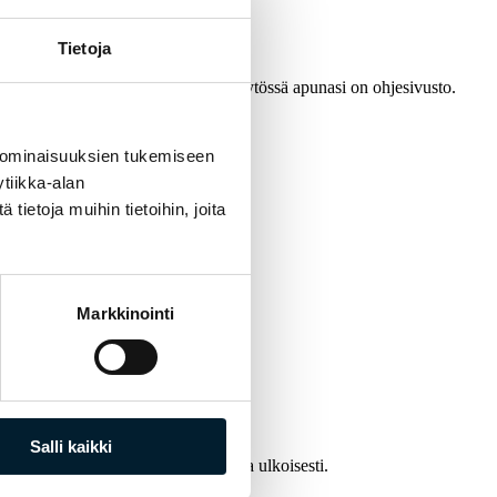
Tietoja
ia yhdellä vilkaisulla. Portaalin käytössä apunasi on ohjesivusto.
 ominaisuuksien tukemiseen
tiikka-alan
aali.
stiedot.
ietoja muihin tietoihin, joita
essä
Markkinointi
rttina.
Salli kaikki
ti keskeisistä tuloksista sisäisesti ja ulkoisesti.