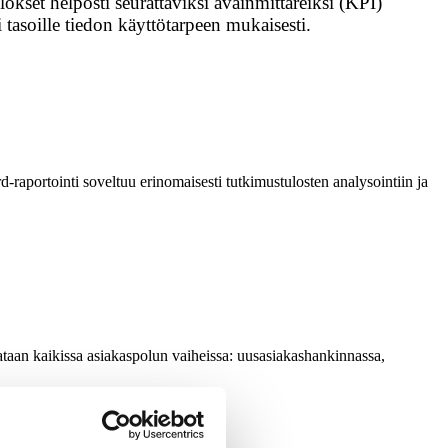
okset helposti seurattaviksi avainmittareiksi (KPI)
tasoille tiedon käyttötarpeen mukaisesti.
aportointi soveltuu erinomaisesti tutkimustulosten analysointiin ja
ataan kaikissa asiakaspolun vaiheissa: uusasiakashankinnassa,