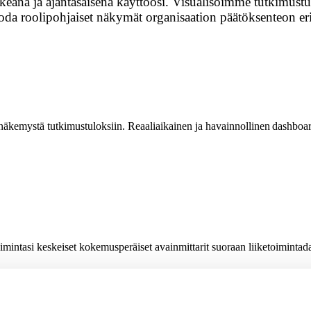
lkeänä ja ajantasaisena käyttöösi. Visualisoimme tutkimustul
uoda roolipohjaiset näkymät organisaation päätöksenteon eri 
kemystä tutkimustuloksiin. Reaaliaikainen ja havainnollinen dashboard-r
mintasi keskeiset kokemusperäiset avainmittarit suoraan liiketoimintad