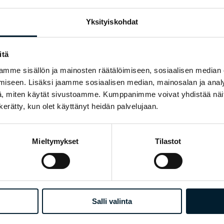
Dashboard
Yksityiskohdat
t Dashboard-raportointiportaaliin, josta voit seurata ajantasaisia tuloks
itä
®
InnolinkWeb
mme sisällön ja mainosten räätälöimiseen, sosiaalisen median
iseen. Lisäksi jaamme sosiaalisen median, mainosalan ja analy
mustulosten raportointiin käytössä on myös InnolinkWeb-raportointiport
in käytössä apunasi on ohjesivusto, josta löytyvät myös käyttötuen yhtey
, miten käytät sivustoamme. Kumppanimme voivat yhdistää näitä t
n kerätty, kun olet käyttänyt heidän palvelujaan.
Tulosten yhteenvetoraportti
ospalaverissa tulosten yhteenveto ja tärkeimmät löydökset käydään yhd
Mieltymykset
Tilastot
a esitetään pääsääntöisesti sähköisenä, visualisoituna tulosten koontirapo
Tuloksista voidaan erikseen sovittaessa tuottaa myös painokelpoinen
tuloksia esittelevä raportti.
Infograafi
Salli valinta
oidun digitaalisen tulostiedotteen, infograafin. Sen avulla viestit napakas