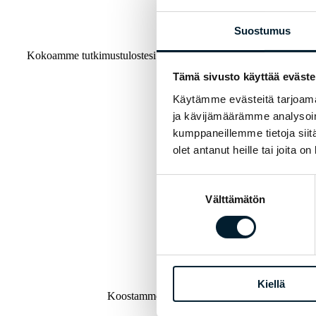
Suostumus
Kokoamme tutkimustulostesi keskeiset kokemusperäiset avainmittari
Tämä sivusto käyttää eväste
Käytämme evästeitä tarjoama
ja kävijämäärämme analysoim
Tutki
Portaal
kumppaneillemme tietoja siitä
olet antanut heille tai joita o
Suostumuksen
Tul
Välttämätön
valinta
läpi j
Kiellä
Koostamme tarvittaessa käyttöösi tiiviin, visualis