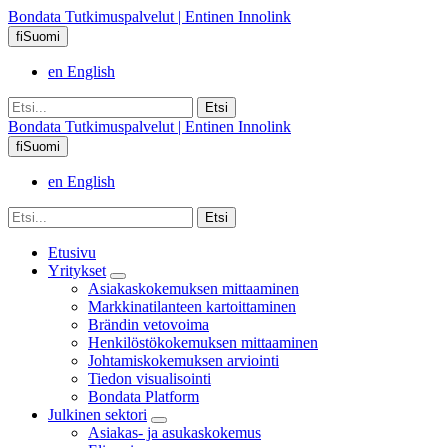
Bondata Tutkimuspalvelut | Entinen Innolink
fi
Suomi
en
English
Bondata Tutkimuspalvelut | Entinen Innolink
fi
Suomi
en
English
Etusivu
Yritykset
Asiakaskokemuksen mittaaminen
Markkinatilanteen kartoittaminen
Brändin vetovoima
Henkilöstökokemuksen mittaaminen
Johtamiskokemuksen arviointi
Tiedon visualisointi
Bondata Platform
Julkinen sektori
Asiakas- ja asukaskokemus