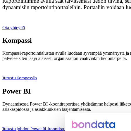
Raportointimme avulla saat tarvitsemasi tiedon tiivinä, se
dynaamisiin raportointiportaaleihin. Portaaliin voidaan l
Ota yhteyttä
Kompassi
Kompassi-raportointialustan avulla luodaan syvempää ymmärrystä ja nä
palvelee siten laaja-alaisesti organisaation vaativiakin tiedontarpeita.
Tutustu Kompassiin
Power BI
Dynaamisessa Power BI -koontiraportissa yhdistämme helposti liiketoi
asiakaspidossa ja asiakkuuksien laajentamisessa.
Tutustu johdon Power Bi -koontiraporttimalliin