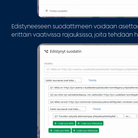
Edistyneeseen suodattimeen voidaan asettaa
erittäin vaativissa rajauksissa, joita tehdään ha