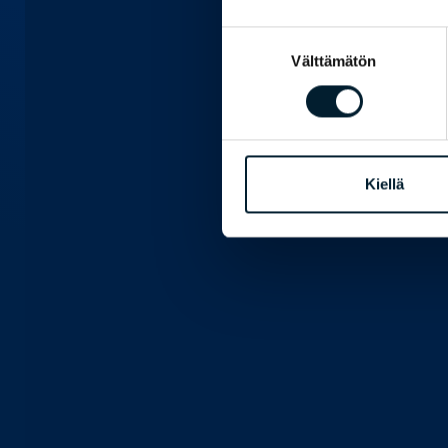
Suostumuksen
Välttämätön
valinta
Kiellä