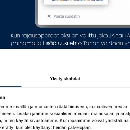
Kun rajausoperaatioksi on valittu joko JA tai T
painamalla
Lisää uusi ehto
. Tähän voidaan va
Valitun kysymyksen mukaan siihen liittyvät ope
valintakysymyksen operaatiot on esitetty alla
Yksityiskohdat
itä
mme sisällön ja mainosten räätälöimiseen, sosiaalisen median
iseen. Lisäksi jaamme sosiaalisen median, mainosalan ja analy
, miten käytät sivustoamme. Kumppanimme voivat yhdistää näitä t
n kerätty, kun olet käyttänyt heidän palvelujaan.