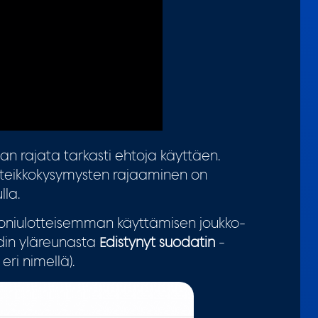
n rajata tarkasti ehtoja käyttäen.
teikkokysymysten rajaaminen on
la.
moniulotteisemman käyttämisen joukko-
din yläreunasta
Edistynyt suodatin
-
eri nimellä).