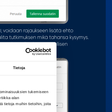
AI, voidaan rajaukseen lisätä ehto
lita tutkimuksen mikä tahansa kysymys.
raatiot vaihtelevat. Tavallisen
 olevassa kuvassa.
Tietoja
 ominaisuuksien tukemiseen
tiikka-alan
ietoja muihin tietoihin, joita