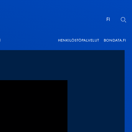
FI
EN
ä
HENKILÖSTÖPALVELUT
BONDATA.FI