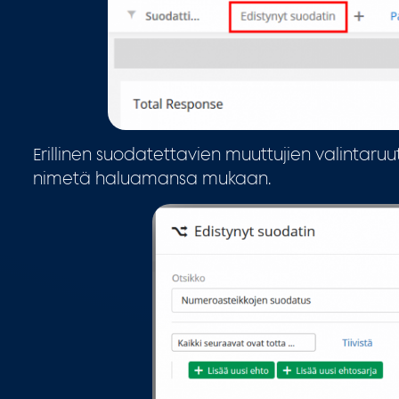
Erillinen suodatettavien muuttujien valintaru
nimetä haluamansa mukaan.