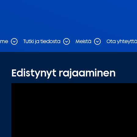
mme
Tutki ja tiedosta
Meistä
Ota yhteytt
Edistynyt rajaaminen