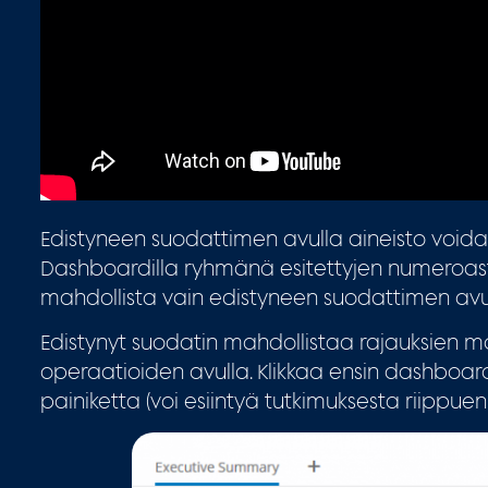
Edistyneen suodattimen avulla aineisto voidaa
Dashboardilla ryhmänä esitettyjen numeroas
mahdollista vain edistyneen suodattimen avul
Edistynyt suodatin mahdollistaa rajauksien 
operaatioiden avulla. Klikkaa ensin dashboar
painiketta (voi esiintyä tutkimuksesta riippuen 