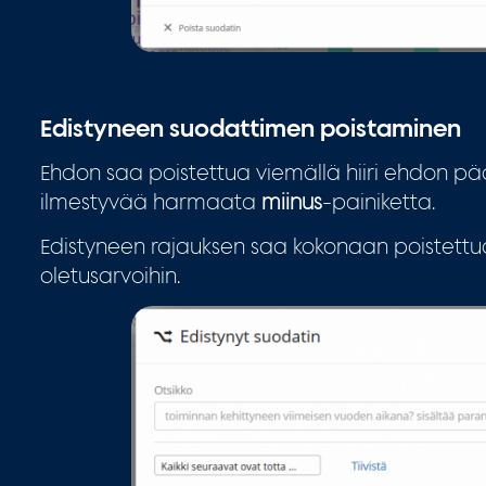
Edistyneen suodattimen poistaminen
Ehdon saa poistettua viemällä hiiri ehdon p
ilmestyvää harmaata
miinus
-painiketta.
Edistyneen rajauksen saa kokonaan poistett
oletusarvoihin.