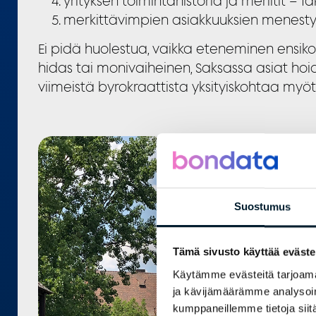
yrityksen toimintahistoria ja meriitit –
merkittävimpien asiakkuuksien menestyks
Ei pidä huolestua, vaikka eteneminen ensik
hidas tai monivaiheinen, Saksassa asiat hoide
viimeistä byrokraattista yksityiskohtaa myöt
Suostumus
Tämä sivusto käyttää eväste
Käytämme evästeitä tarjoama
ja kävijämäärämme analysoim
kumppaneillemme tietoja siitä