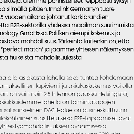
rojekteja. Olemme ponnistelleet reippaasti syksyn
a silmällä pitäen.
Innolink Germanyn tuore
i 25 vuoden aikana johtanut kärkibrändien
että B2B-sektorilla yhdessä maailman suurimmista
hnology GmbH:ssä. Polifken aiempi kokemus ja
istava mahdollisuus. Tärkeintä kuitenkin on, että
”perfect match” ja jaamme yhteisen näkemyksen
ta huikeista mahdollisuuksista
ää olla asiakasta lähellä sekä tuntea kohdemaan
tamuksellinen läpivienti ja asiakaskokemus voi olla
art on vain noin 2,5 h lennon päässä Helsingistä,
en asiakkaidemme lähellä on toimintatapojen
si saksankielinen DACH-alue on busineskulttuurin
kilökohtainen suosittelu sekä F2F-tapaamiset ovat
yhteistyömahdollisuuksien avaamisessa.