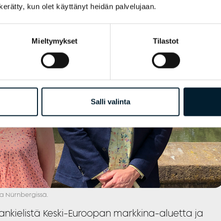
n kerätty, kun olet käyttänyt heidän palvelujaan.
Mieltymykset
Tilastot
Salli valinta
ela Nürnbergissä.
nkielistä Keski-Euroopan markkina-aluetta ja