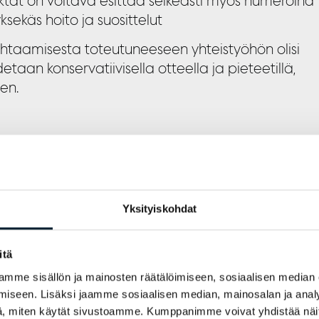
 faktat on voitava esittää selkeästi myös numeroina
ekäs hoito ja suosittelut
ohtaamisesta toteutuneeseen yhteistyöhön olisi
taan konservatiivisella otteella ja pieteetillä,
en.
Yksityiskohdat
itä
mme sisällön ja mainosten räätälöimiseen, sosiaalisen median
iseen. Lisäksi jaamme sosiaalisen median, mainosalan ja analy
, miten käytät sivustoamme. Kumppanimme voivat yhdistää näitä t