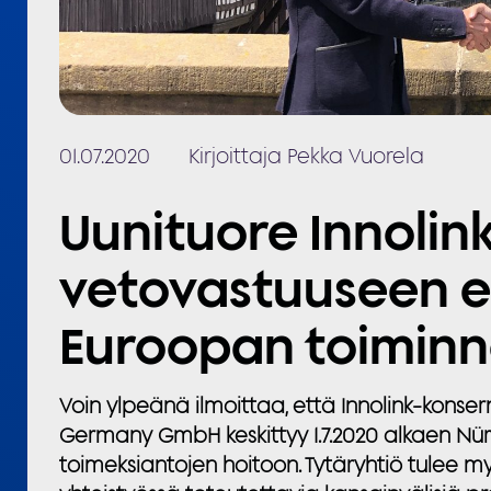
01.07.2020
Kirjoittaja Pekka Vuorela
Uunituore Innoli
vetovastuuseen e
Euroopan toiminn
Voin ylpeänä ilmoittaa, että Innolink-konsern
Germany
GmbH keskittyy 1.7.2020 alkaen
Nür
toimeksiantojen hoitoon. Tytäryhtiö tulee