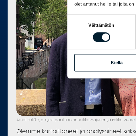
olet antanut heille tai joita o
Suostumuksen
Välttämätön
valinta
Kiellä
Arndt Polifke, projektipäällikkö Henriikka Mujunen ja Pekka Vuor
Olemme kartoittaneet ja analysoineet saksa