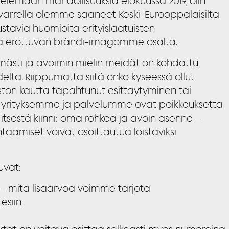
telemaan mahdollisuuksia elokuussa 2019, olin
 varrella olemme saaneet Keski-Eurooppalaisilta
ustavia huomioita erityislaatuisten
ja erottuvan brändi-imagomme osalta.
mpimästi ja avoimin mielin meidät on kohdattu
lta. Riippumatta siitä onko kyseessä ollut
ston kautta tapahtunut esittäytyminen tai
n yrityksemme ja palvelumme ovat poikkeuksetta
itsestä kiinni: oma rohkea ja avoin asenne –
taamiset voivat osoittautua loistaviksi
uvat:
i – mitä lisäarvoa voimme tarjota
esiin