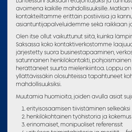
Lähtiessäni Saksaan etäjohtajaksi ja tunnus
avoimena kaikille mahdollisuuksille. Matkan
kontakteiltamme erittäin postiivisia ja kann
asiantuntijapalveluidemme sekä raikkaan 
Olen itse ollut vaikuttunut siitä, kuinka lä
Saksassa koko kontaktiverkostomme laajuude
järjestetty suora businestapaaminen, verko
satunnainen henkilökontakti, pohjoismaine
herättäneet suurta mielenkiintoa. Loppu on 
yllättävissäkin olosuhteissa tapahtuneet koh
mahdollisuuksiksi.
Muutamia huomioita, joiden avulla asiat suj
erityisosaamisen tiivistäminen selkeäks
henkilökohtainen työhistoria ja kokemus 
erinomaiset, monipuoliset referenssit