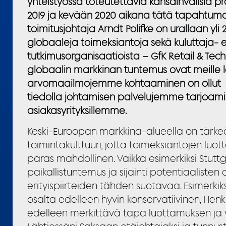
yhteistyössä toteutettavia kansainvälisiä p
2019 ja kevään 2020 aikana tätä tapahtuma
toimitusjohtaja Arndt Polifke on urallaan yl
globaaleja toimeksiantoja sekä kuluttaja- 
tutkimusorganisaatioista – GfK Retail & Tec
globaalin markkinan tuntemus ovat meille lo
arvomaailmojemme kohtaaminen on ollut 
tiedolla johtamisen palvelujemme tarjoamis
asiakasyrityksillemme.
Keski-Euroopan markkina-alueella on tärke
toimintakulttuuri, jotta toimeksiantojen luot
paras mahdollinen. Vaikka esimerkiksi Stuttg
paikallistuntemus ja sijainti potentiaalist
erityispiirteiden tähden suotavaa. Esimerkik
osalta edelleen hyvin konservatiivinen, Hen
edelleen merkittävä tapa luottamuksen ja 