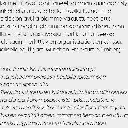
kki merkit ovat osoittaneet samaan suuntaan: Ny
ankielisellä alueella toden teolla. Etenemme
e tiedon avulla olemme vakuuttuneet, että
niikille Tiedolla johtamisen kokonaisratkaisulle on
olla – myös haastavassa markkinatilanteessa.
hdoltaan merkittävien organisaatioiden kanssa.
aaliselle Stuttgart-München-Frankfurt-Nürnberg-
tunut Innolinkin asiantuntemuksesta ja
i ja johdonmukaisesti Tiedolla johtamisen
ja saman katon alla.
n Tiedolla johtamisen kokonaistoimintamallin avulla
sta dataa, kokemusperäistä tutkimusdataa ja
 tuleva merkityksellinen tieto oleellista tietämystä
rityksen reaaliaikainen, mitattuun tietoon perustuva
nteko organisaation eri tasoilla saadaan