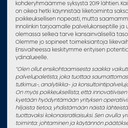
kohderyhmäämme syksystä 2019 lähtien. Kai
on oikea hetki käynnistää liiketoiminta saks
poikkeuksellisen nopeasti, mutta saamamm
Innolinkin tarjoamalle palvelukonseptille ja u
olemassa selkeä tarve kansainvälisellä tas
Olemme jo sopineet toimeksiantoja liikevai
Ensivaiheessa keskitymme erityisen potenti
ydinalueelle.
”Olen ollut ensikohtaamisesta saakka vaikut
palvelupaletista, joka tuottaa saumattomast
tutkimus-, analytiikka- ja konsultointipalvelu
On myös poikkeuksellista, että innovatiivise
kyetään hyödyntämään yrityksen operatiivi
hiljaista tietoa, yhdistämään näistä lähteistä
tuottavaksi kokonaisratkaisuksi. Sen avulla y
toiminta: johtaminen ja käytännön päätökse