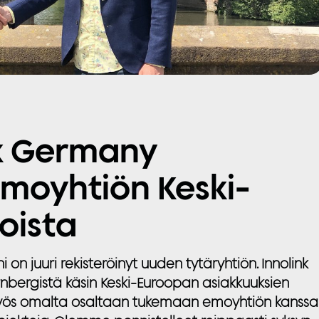
nk Germany
moyhtiön Keski-
oista
i on juuri
rekisteröinyt
uuden tytäryhtiön
. Innolink
nbergistä käsin Keski-Euroopan asiakkuuksien
 myös omalta osaltaan tukemaan emoyhtiön kanssa