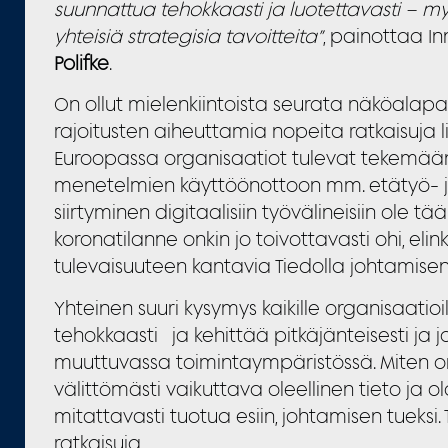
suunnattua tehokkaasti ja luotettavasti – myös
yhteisiä strategisia tavoitteita”
, painottaa I
Polifke
.
On ollut mielenkiintoista seurata näköala
rajoitusten aiheuttamia nopeita ratkaisuja li
Euroopassa organisaatiot tulevat tekemään
menetelmien käyttöönottoon mm. etätyö- ja
siirtyminen digitaalisiin työvälineisiin ole tä
koronatilanne onkin jo toivottavasti ohi, el
tulevaisuuteen kantavia Tiedolla johtamisen 
Yhteinen suuri kysymys kaikille organisaatioi
tehokkaasti ja kehittää pitkäjänteisesti ja 
muuttuvassa toimintaympäristössä. Miten o
välittömästi vaikuttava oleellinen tieto ja 
mitattavasti tuotua esiin, johtamisen tuek
ratkaisuja.