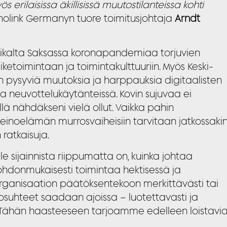
 erilaisissa äkillisissä muutostilanteissa kohti
nnolink Germanyn tuore toimitusjohtaja
Arndt
paikalta Saksassa koronapandemiaa torjuvien
iketoimintaan ja toimintakulttuuriin. Myös Keski-
 pysyviä muutoksia ja harppauksia digitaalisten
 neuvottelukäytänteissä. Kovin sujuvaa ei
ällä nähdäkseni vielä ollut. Vaikka pahin
inkeinoelämän murrosvaiheisiin tarvitaan jatkossaki
ratkaisuja.
lle sijainnista riippumatta on, kuinka johtaa
johdonmukaisesti toimintaa hektisessä ja
rganisaation päätöksentekoon merkittävästi tai
olosuhteet saadaan ajoissa – luotettavasti ja
si. Tähän haasteeseen tarjoamme edelleen loistavi