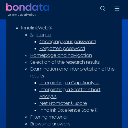
InnolinkWeb®
Signing in
Changing your password
Forgotten password
Homepage and navigation
Selection of the research results
Examination and interpretation of the
results
Interpreting a Gap Analysis
Interpreting a Scatter Chart
Analysis
Net Promoter® Score
Innolink Excellence Score®
Filtering material
Browsing answers