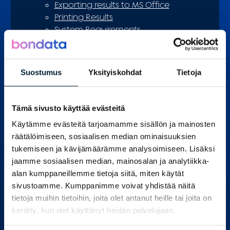
Exporting results to MS Office
Printing Results
System Requirements
InnoHelp Contact Information
Suomeksi
Suostumus
Yksityiskohdat
Tietoja
Changing your password
You can change your password from the
Tämä sivusto käyttää evästeitä
system menu by selecting
Change password.
Käytämme evästeitä tarjoamamme sisällön ja mainosten
räätälöimiseen, sosiaalisen median ominaisuuksien
A new page will open where you will be asked
tukemiseen ja kävijämäärämme analysoimiseen. Lisäksi
to enter your old password and the new
jaamme sosiaalisen median, mainosalan ja analytiikka-
password of your choice twice. Please note
alan kumppaneillemme tietoja siitä, miten käytät
that the password must contain both
sivustoamme. Kumppanimme voivat yhdistää näitä
numbers and letters. Select
Change password
tietoja muihin tietoihin, joita olet antanut heille tai joita on
to complete the process.
kerätty, kun olet käyttänyt heidän palvelujaan.