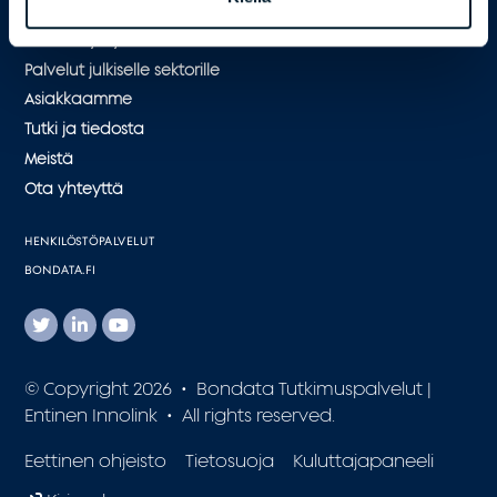
Bondata tutkimuspalvelut
Palvelut yrityksille
Palvelut julkiselle sektorille
Asiakkaamme
Tutki ja tiedosta
Meistä
Ota yhteyttä
HENKILÖSTÖPALVELUT
BONDATA.FI
© Copyright 2026 • Bondata Tutkimuspalvelut |
Entinen Innolink • All rights reserved.
Eettinen ohjeisto
Tietosuoja
Kuluttajapaneeli