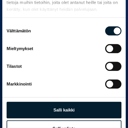
tietoja muihin tietoihin, joita olet antanut heille tai joita on
kerätty, kun olet käyttänyt heidän palvelujaan.
Suostumuksen
Välttämätön
valinta
Mieltymykset
By clicking a wanted operational factor under
the chart, the distribution of answers (set of
points) will be displayed. In the same view, you
Tilastot
can select answers, at which point a box will
appear around the points.
Markkinointi
By selecting the
Common factors
icon in the
upper left corner, you can display the
common factors of the selected respondents
Salli kaikki
and, as such, other factors that differ from the
rest of the material.