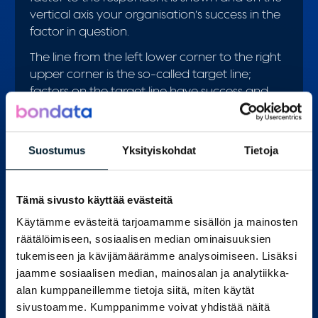
vertical axis your organisation’s success in the
factor in question.
The line from the left lower corner to the right
upper corner is the so-called target line;
factors on the target line have success and
importance at the same levels.
Answer dots placed clearly above the
Suostumus
Yksityiskohdat
Tietoja
target line = an overcontribution factor
Answer dots placed clearly below the
target line = a critical factor
Tämä sivusto käyttää evästeitä
Answer dots placed close to the target
line on both sides = a success factor
Käytämme evästeitä tarjoamamme sisällön ja mainosten
räätälöimiseen, sosiaalisen median ominaisuuksien
tukemiseen ja kävijämäärämme analysoimiseen. Lisäksi
jaamme sosiaalisen median, mainosalan ja analytiikka-
alan kumppaneillemme tietoja siitä, miten käytät
sivustoamme. Kumppanimme voivat yhdistää näitä