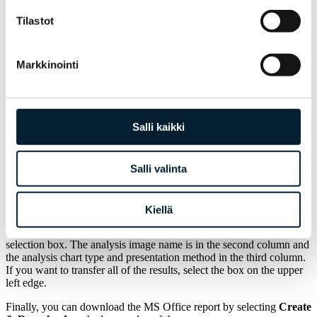
your research, please get in touch with your Innolink contact person.
Tilastot
Export of multiple analyses
Markkinointi
If you want to transfer multiple analyses at a time, select
Export to
MS Office
from the analysis tree. A table will open in the centre of
the page from which you can select the results to be transferred.
Salli kaikki
First choose what format you want to doswnload the report in: the
Salli valinta
options are Word (.docx) and PowerPoint (.pptx). If you have
filtered the material, you can check off
Include limitation
descriptions
which will display the selected filters in the report.
Kiellä
Next, you can select the results to be transferred. You can select the
analyses you want from the table’s first column by checking the
selection box. The analysis image name is in the second column and
the analysis chart type and presentation method in the third column.
If you want to transfer all of the results, select the box on the upper
left edge.
Finally, you can download the MS Office report by selecting
Create