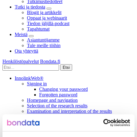
Tutkimustiedotteet
Tutki ja tiedosta
Blogit ja artikkelit
Oppaat ja webinaarit
Tiedon jäljillä-podcast
Tapahtumat
Meistä
Asiantuntijamme
Tule meille töihin
Ota yhteyttä
Henkilöstöpalvelut
Bondata.fi
InnolinkWeb®
Signing in
Changing your password
Forgotten password
Homepage and navigation
Selection of the research results
Examination and interpretation of the results
Interpreting a Gap Analysis
Interpreting a Scatter Chart Analysis
Net Promoter® Score
Innolink Excellence Score®