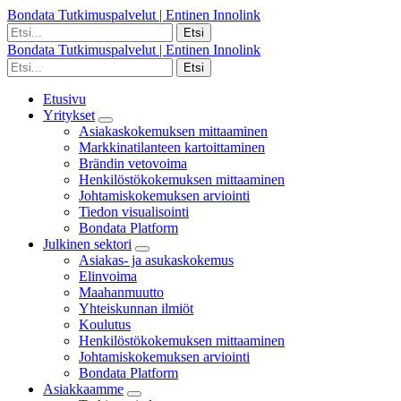
Bondata Tutkimuspalvelut | Entinen Innolink
Bondata Tutkimuspalvelut | Entinen Innolink
Etusivu
Yritykset
Asiakaskokemuksen mittaaminen
Markkinatilanteen kartoittaminen
Brändin vetovoima
Henkilöstökokemuksen mittaaminen
Johtamiskokemuksen arviointi
Tiedon visualisointi
Bondata Platform
Julkinen sektori
Asiakas- ja asukaskokemus
Elinvoima
Maahanmuutto
Yhteiskunnan ilmiöt
Koulutus
Henkilöstökokemuksen mittaaminen
Johtamiskokemuksen arviointi
Bondata Platform
Asiakkaamme