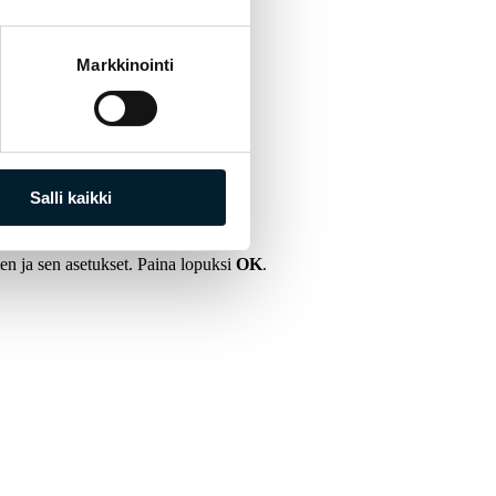
Markkinointi
Salli kaikki
men ja sen asetukset. Paina lopuksi
OK
.