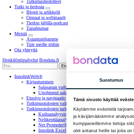
Tutkimustiedotteet
Tutki ja tiedosta
Blogit ja artikkelit
Oppaat ja webinaarit
Tiedon jäljillä-podcast
Tapahtumat
Meistä
Asiantuntijamme
Tule meille töihin
Ota yhteyttä
Henkilöstöpalvelut
Bondata.fi
InnolinkWeb®
Suostumus
Kirjautuminen
Salasanan vaihtaminen
Unohtunut salasana
Etusivu ja navigaatio
Tämä sivusto käyttää eväste
Tutkimustulosten valinta
Tutkimustulosten tarkastelu
Käytämme evästeitä tarjoama
Kuiluanalyysin tulkinta
ja kävijämäärämme analysoim
Nelikenttäanalyysin tulkinta
kumppaneillemme tietoja siitä
Net Promoter® Score
Innolink Excellence Score®
olet antanut heille tai joita o