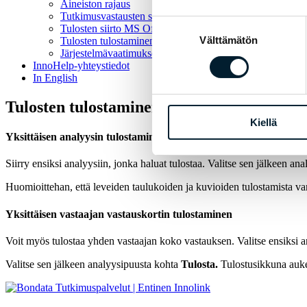
Aineiston rajaus
Tutkimusvastausten selaus
Suostumuksen
Tulosten siirto MS Officeen
Välttämätön
valinta
Tulosten tulostaminen
Järjestelmävaatimukset
InnoHelp-yhteystiedot
In English
Tulosten tulostaminen
Kiellä
Yksittäisen analyysin tulostaminen
Siirry ensiksi analyysiin, jonka haluat tulostaa. Valitse sen jälkeen a
Huomioittehan, että leveiden taulukoiden ja kuvioiden tulostamista var
Yksittäisen vastaajan vastauskortin tulostaminen
Voit myös tulostaa yhden vastaajan koko vastauksen. Valitse ensiksi 
Valitse sen jälkeen analyysipuusta kohta
Tulosta.
Tulostusikkuna aukea