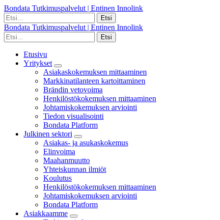
Bondata Tutkimuspalvelut | Entinen Innolink
Bondata Tutkimuspalvelut | Entinen Innolink
Etusivu
Yritykset
Asiakaskokemuksen mittaaminen
Markkinatilanteen kartoittaminen
Brändin vetovoima
Henkilöstökokemuksen mittaaminen
Johtamiskokemuksen arviointi
Tiedon visualisointi
Bondata Platform
Julkinen sektori
Asiakas- ja asukaskokemus
Elinvoima
Maahanmuutto
Yhteiskunnan ilmiöt
Koulutus
Henkilöstökokemuksen mittaaminen
Johtamiskokemuksen arviointi
Bondata Platform
Asiakkaamme