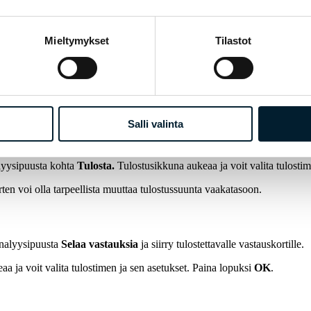
Mieltymykset
Tilastot
Salli valinta
nalyysipuusta kohta
Tulosta.
Tulostusikkuna aukeaa ja voit valita tulosti
ten voi olla tarpeellista muuttaa tulostussuunta vaakatasoon.
analyysipuusta
Selaa vastauksia
ja siirry tulostettavalle vastauskortille.
a ja voit valita tulostimen ja sen asetukset. Paina lopuksi
OK
.