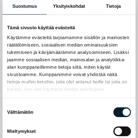
Miten kotitalouksien säästäminen ja
Suostumus
Yksityiskohdat
Tietoja
sijoittaminen on muuttunut
Tulevaisuuden pankkitoiminta keinoälyllä
buustattuna
Tämä sivusto käyttää evästeitä
Käytämme evästeitä tarjoamamme sisällön ja mainosten
räätälöimiseen, sosiaalisen median ominaisuuksien
Hyväksy
evästeet kuunnellaksesi podcastin
tukemiseen ja kävijämäärämme analysoimiseen. Lisäksi
jaamme sosiaalisen median, mainosalan ja analytiikka-
alan kumppaneillemme tietoja siitä, miten käytät
sivustoamme. Kumppanimme voivat yhdistää näitä
tietoja muihin tietoihin, joita olet antanut heille tai joita on
kerätty, kun olet käyttänyt heidän palvelujaan.
Suostumuksen
Välttämätön
valinta
Mieltymykset