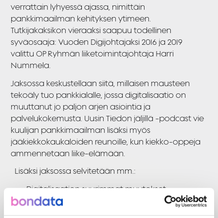
verrattain lyhyessä ajassa, nimittäin
pankkimaailman kehityksen ytimeen.
Tutkijakaksikon vieraaksi saapuu todellinen
syväosaaja: Vuoden Digijohtajaksi 2016 ja 2019
valittu OP Ryhmän liiketoimintajohtaja Harri
Nummela.
Jaksossa keskustellaan siitä, millaisen mausteen
tekoäly tuo pankkialalle, jossa digitalisaatio on
muuttanut jo paljon arjen asiointia ja
palvelukokemusta.
Uusin Tiedon jäljillä -podcast vie
kuulijan pankkimaailman lisäksi myös
jääkiekkokaukaloiden reunoille, kun kiekko-oppeja
ammennetaan liike-elämään.
Lisäksi jaksossa selvitetään mm.:
Digitalisaation suurimmat muutokset
pankkialalla
Rohkeus tarkastella strategiaa