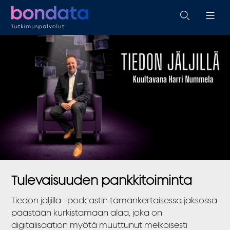
Tulevaisuuden pankkitoiminta
Tiedon jäljillä -podcastin tämänkertaisessa jaksossa
päästään kurkistamaan alaa, joka on
digitalisaation myötä muuttunut melkoisesti