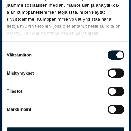
jukka.aro@bondata.fi
jaamme sosiaalisen median, mainosalan ja analytiikka-
+358 40 062 2127
alan kumppaneillemme tietoja siitä, miten käytät
sivustoamme. Kumppanimme voivat yhdistää näitä
tietoja muihin tietoihin, joita olet antanut heille tai joita on
kerätty, kun olet käyttänyt heidän palvelujaan.
Suostumuksen
Välttämätön
valinta
Mieltymykset
Bondata tutkimuspalvelut
Tilastot
Palvelut yrityksille
Palvelut julkiselle sektorille
Markkinointi
Asiakkaamme
Tutki ja tiedosta
Meistä