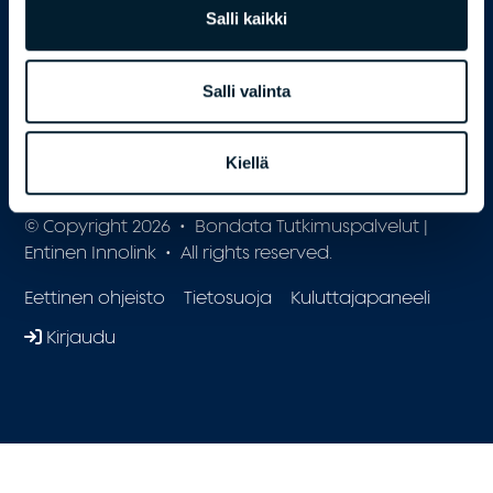
Salli kaikki
Ota yhteyttä
HENKILÖSTÖPALVELUT
Salli valinta
BONDATA.FI
Kiellä
© Copyright 2026 • Bondata Tutkimuspalvelut |
Entinen Innolink • All rights reserved.
Eettinen ohjeisto
Tietosuoja
Kuluttajapaneeli
Kirjaudu