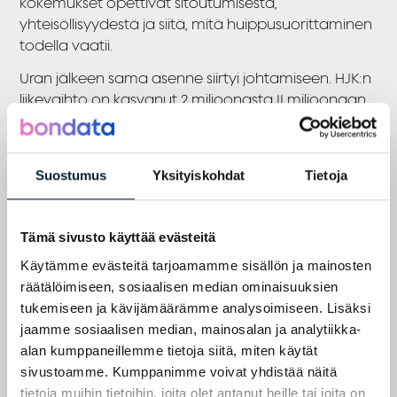
kokemukset opettivat sitoutumisesta,
yhteisöllisyydestä ja siitä, mitä huippusuorittaminen
todella vaatii.
Uran jälkeen sama asenne siirtyi johtamiseen. HJK:n
liikevaihto on kasvanut 2 miljoonasta 11 miljoonaan,
seura mittaa menestystään pohjoismaisilla
mittareilla ja Aki pelaa suomalaisen jalkapallon
puolesta UEFA:n tasolla – Konferenssiliiga on pitkälti
Suostumus
Yksityiskohdat
Tietoja
hänen ansiostaan.
Ota hyvä asento ja hyppää mukaan!
Tämä sivusto käyttää evästeitä
Käytämme evästeitä tarjoamamme sisällön ja mainosten
⏱️ 01:33 Tilastolliset oivallukset ja 100
räätälöimiseen, sosiaalisen median ominaisuuksien
lampaanpersettä
tukemiseen ja kävijämäärämme analysoimiseen. Lisäksi
⏱️ 13:05 Löydä vahvuudet, joilla erotut muista
jaamme sosiaalisen median, mainosalan ja analytiikka-
⏱️ 24:34 Fucking bastard, but thank god he plays for
alan kumppaneillemme tietoja siitä, miten käytät
Palace
sivustoamme. Kumppanimme voivat yhdistää näitä
⏱️ 46:00 Johtajuus puntarissa – kaikki keinot
tietoja muihin tietoihin, joita olet antanut heille tai joita on