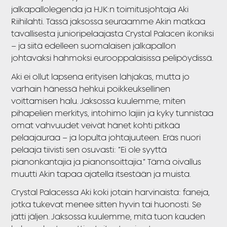
jalkapallolegenda ja HJK:n toimitusjohtaja Aki
Riihilahti. Tässä jaksossa seuraamme Akin matkaa
tavallisesta junioripelaajasta Crystal Palacen ikoniksi
– ja siitä edelleen suomalaisen jalkapallon
johtavaksi hahmoksi eurooppalaisissa pelipöydissä.
Aki ei ollut lapsena erityisen lahjakas, mutta jo
varhain hänessä hehkui poikkeuksellinen
voittamisen halu. Jaksossa kuulemme, miten
pihapelien merkitys, intohimo lajiin ja kyky tunnistaa
omat vahvuudet veivät hänet kohti pitkää
pelaajauraa – ja lopulta johtajuuteen. Eräs nuori
pelaaja tiivisti sen osuvasti: ”Ei ole syyttä
pianonkantajia ja pianonsoittajia.” Tämä oivallus
muutti Akin tapaa ajatella itsestään ja muista.
Crystal Palacessa Aki koki jotain harvinaista: faneja,
jotka tukevat menee sitten hyvin tai huonosti. Se
jätti jäljen. Jaksossa kuulemme, mitä tuon kauden