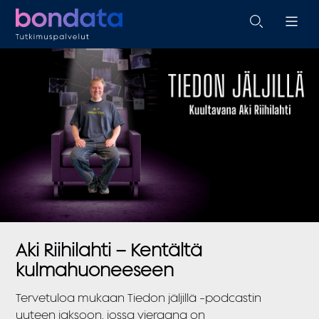
Aki Riihilahti – Kentältä
kulmahuoneeseen
Tervetuloa mukaan Tiedon jäljillä -podcastin
uuteen jaksoon, jossa vieraana on