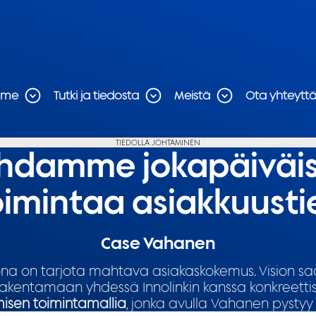
mme
Tutki ja tiedosta
Meistä
Ota yhteytt
TIEDOLLA JOHTAMINEN
hdamme jokapäiväi
toimintaa asiakkuusti
Case Vahanen
ona on tarjota mahtava asiakaskokemus. Vision sa
rakentamaan yhdessä Innolinkin kanssa konkreetti
misen toimintamallia
, jonka avulla Vahanen pysty