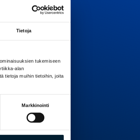
sta toimintaansa,
eaaliaikaisesti
märatkaisut.
vulla luodaan
Tietoja
llista tiedolla
itteena on johtaa
edolla johtaminen
kemistä.
 ominaisuuksien tukemiseen
-julkaisu
!
tiikka-alan
ietoja muihin tietoihin, joita
Markkinointi