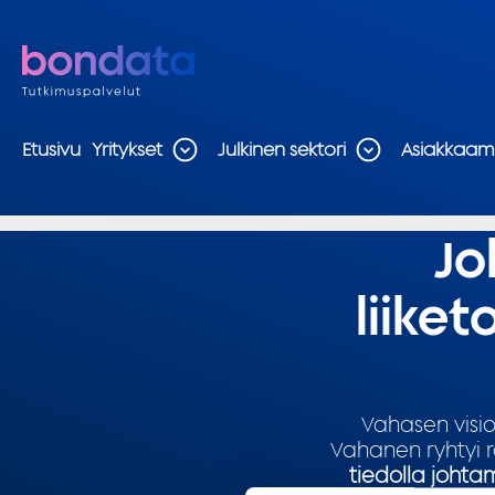
Etusivu
Yritykset
Julkinen sektori
Asiakkaa
Jo
liike
Vahasen visi
Vahanen ryhtyi 
tiedolla johta