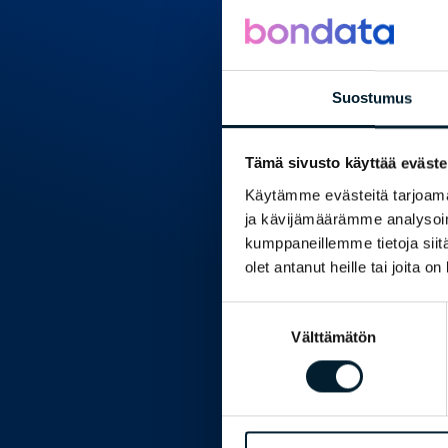
asiakkuustietoon
seuraamaan ja r
sekä luomaa
Vuonna 2020 
Suostumus
organisaatioku
johtamisen kultt
toimintaa aidost
Tämä sivusto käyttää eväste
vakiint
Käytämme evästeitä tarjoama
Lue tied
ja kävijämäärämme analysoim
kumppaneillemme tietoja siitä
olet antanut heille tai joita o
Suostumuksen
Välttämätön
valinta