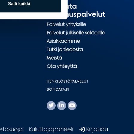
Salli kaikki
Bondata
tutkimuspalvelut
Palvelut yrityksille
Palvelut julkiselle sektorille
Asiakkaamme
Tutki ja tiedosta
Meistä
Ota yhteyttä
HENKILÖSTÖPALVELUT
BONDATA.FI
ietosuoja
Kuluttajapaneeli
Kirjaudu