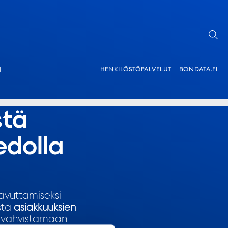
ä
HENKILÖSTÖPALVELUT
BONDATA.FI
stä
edolla
avuttamiseksi
sta
asiakkuuksien
y vahvistamaan