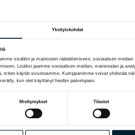
 perustuvaa strategista suunnittelua ja operatiivi
eagoimaan asiakkuustiedon pohjalta helposti ja r
n tiedon raportoinnin ja hyödyntämisen järjestel
käynnistyvän tiedolla johtamisen valmennuksen a
Yksityiskohdat
lttuurin perusteet ja toimintamalli, jossa tavoittee
uuria ja tuloksellisuutta kehitetään yhdessä. Tavo
i asiakastiedolla jo vuoden 2020 aikana, jolloin ti
itä
uu kiinteäksi osaksi jokapäiväistä johtamista ja te
mme sisällön ja mainosten räätälöimiseen, sosiaalisen median
olla johtamisen kokonaisuudesta alta tai
lataa pdf
iseen. Lisäksi jaamme sosiaalisen median, mainosalan ja analy
, miten käytät sivustoamme. Kumppanimme voivat yhdistää näitä t
n kerätty, kun olet käyttänyt heidän palvelujaan.
Mieltymykset
Tilastot