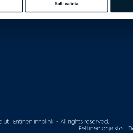
Salli valinta
Loading...
 | Entinen Innolink • All rights reserved.
Eettinen ohjeisto
T