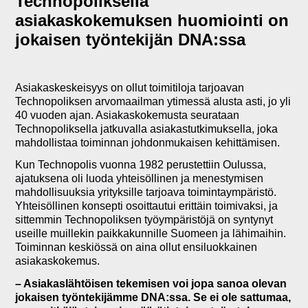
Technopoliksella
asiakaskokemuksen huomiointi on
jokaisen työntekijän DNA:ssa
Asiakaskeskeisyys on ollut toimitiloja tarjoavan
Technopoliksen arvomaailman ytimessä alusta asti, jo yli
40 vuoden ajan. Asiakaskokemusta seurataan
Technopoliksella jatkuvalla asiakastutkimuksella, joka
mahdollistaa toiminnan johdonmukaisen kehittämisen.
Kun Technopolis vuonna 1982 perustettiin Oulussa,
ajatuksena oli luoda yhteisöllinen ja menestymisen
mahdollisuuksia yrityksille tarjoava toimintaympäristö.
Yhteisöllinen konsepti osoittautui erittäin toimivaksi, ja
sittemmin Technopoliksen työympäristöjä on syntynyt
useille muillekin paikkakunnille Suomeen ja lähimaihin.
Toiminnan keskiössä on aina ollut ensiluokkainen
asiakaskokemus.
– Asiakaslähtöisen tekemisen voi jopa sanoa olevan
jokaisen työntekijämme DNA:ssa. Se ei ole sattumaa,