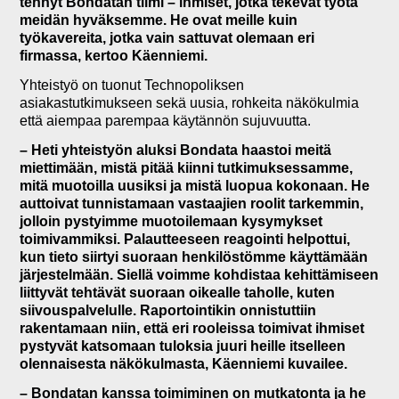
tehnyt Bondatan tiimi – ihmiset, jotka tekevät työtä
meidän hyväksemme. He ovat meille kuin
työkavereita, jotka vain sattuvat olemaan eri
firmassa, kertoo Käenniemi.
Yhteistyö on tuonut Technopoliksen
asiakastutkimukseen sekä uusia, rohkeita näkökulmia
että aiempaa parempaa käytännön sujuvuutta.
– Heti yhteistyön aluksi Bondata haastoi meitä
miettimään, mistä pitää kiinni tutkimuksessamme,
mitä muotoilla uusiksi ja mistä luopua kokonaan. He
auttoivat tunnistamaan vastaajien roolit tarkemmin,
jolloin pystyimme muotoilemaan kysymykset
toimivammiksi. Palautteeseen reagointi helpottui,
kun tieto siirtyi suoraan henkilöstömme käyttämään
järjestelmään. Siellä voimme kohdistaa kehittämiseen
liittyvät tehtävät suoraan oikealle taholle, kuten
siivouspalvelulle. Raportointikin onnistuttiin
rakentamaan niin, että eri rooleissa toimivat ihmiset
pystyvät katsomaan tuloksia juuri heille itselleen
olennaisesta näkökulmasta, Käenniemi kuvailee.
– Bondatan kanssa toimiminen on mutkatonta ja he