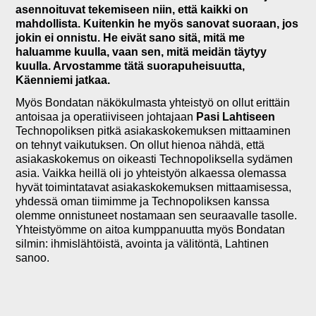
asennoituvat tekemiseen niin, että kaikki on
mahdollista. Kuitenkin he myös sanovat suoraan, jos
jokin ei onnistu. He eivät sano sitä, mitä me
haluamme kuulla, vaan sen, mitä meidän täytyy
kuulla. Arvostamme tätä suorapuheisuutta,
Käenniemi jatkaa.
Myös Bondatan näkökulmasta yhteistyö on ollut erittäin
antoisaa ja operatiiviseen johtajaan
Pasi Lahtiseen
Technopoliksen pitkä asiakaskokemuksen mittaaminen
on tehnyt vaikutuksen. On ollut hienoa nähdä, että
asiakaskokemus on oikeasti Technopoliksella sydämen
asia. Vaikka heillä oli jo yhteistyön alkaessa olemassa
hyvät toimintatavat asiakaskokemuksen mittaamisessa,
yhdessä oman tiimimme ja Technopoliksen kanssa
olemme onnistuneet nostamaan sen seuraavalle tasolle.
Yhteistyömme on aitoa kumppanuutta myös Bondatan
silmin: ihmislähtöistä, avointa ja välitöntä, Lahtinen
sanoo.