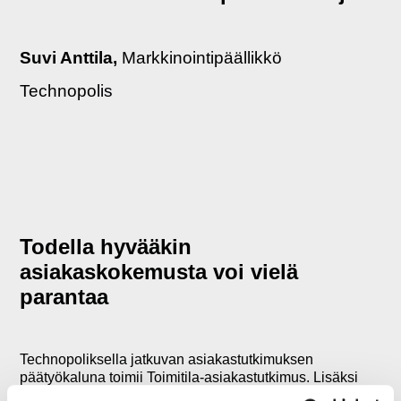
Suvi Anttila,
Markkinointipäällikkö
Technopolis
Todella hyvääkin
asiakaskokemusta voi vielä
parantaa
Technopoliksella jatkuvan asiakastutkimuksen
päätyökaluna toimii Toimitila-asiakastutkimus. Lisäksi
yrityksessä tutkitaan jatkuvasti muun muassa myynnin