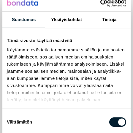
toimintaa sekä seurataan ravintoloiden
asiakastyytyväisyyttä. Kaikissa tutkimuksissa mittarit ovat
tiukasti sidoksissa asetettuihin tavoitteisiin.
Suostumus
Yksityiskohdat
Tietoja
– Monipuolisen asiakaskokemuksen mittaamisen
ansiosta tiedämme merkittävimmät syyt
asiakkaidemme tyytyväisyyteen: olemme lähellä
Tämä sivusto käyttää evästeitä
asiakkaita ja meitä on helppo lähestyä.
Asiakastyytyväisyytemme on ollut pitkään
Käytämme evästeitä tarjoamamme sisällön ja mainosten
erinomaisella tasolla ja tutkimuksemme vastaa
räätälöimiseen, sosiaalisen median ominaisuuksien
tarpeisiimme todella hyvin. Näemme, että
tukemiseen ja kävijämäärämme analysoimiseen. Lisäksi
kehittämistä on silti tärkeää jatkaa, sillä aina löytyy
jaamme sosiaalisen median, mainosalan ja analytiikka-
jotain parannettavaa, Anttila kertoo.
alan kumppaneillemme tietoja siitä, miten käytät
– Oma suosikkini on avoin kysymys “Miksi
sivustoamme. Kumppanimme voivat yhdistää näitä
suosittelisit?”. Tähän kysymykseen tulee kaikkein
tietoja muihin tietoihin, joita olet antanut heille tai joita on
aidoin tyytyväisten asiakkaiden ääni ja esiin nousee
kerätty, kun olet käyttänyt heidän palvelujaan.
asioita, joita emme olisi hoksanneet kysyä. Kysymys
“Miksi et suosittelisi?” taas tuo esille oikeutettua,
aitoa palautetta, Käenniemi sanoo.
Suostumuksen
Välttämätön
Asiakkaiden kuuntelu mahdollistaa Technopolikselle
valinta
jatkuvan kehittämisen ja tuo tärkeää ymmärrystä