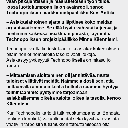
vaan pitkäjänteisen ja määrätietoisen työn tulos,
jossa luottokumppanilla on avainrooli, sanoo
Technopoliksen markkinointipäällikkö Suvi Anttila.
– Asiakaslähtöinen ajattelu läpäisee koko meidän
organisaatiomme. Se elää hyvin vahvasti arjessa, ja
mietimme kaikessa asiakkaan parasta, täydentää
Technopoliksen projektipäällikkö Minna Käenniemi.
Technopoliksella tiedostetaan, että asiakaskokemuksen
pitäminen erinomaisella tasolla vaatii tekoja.
Asiakastyytyväisyyttä Technopoliksella on mitattu jo
kauan.
– Mittaamisen aloittaminen oli jännittävää, mutta
tulokset yllättivät meidät. Näimme aidosti sen, että
mittaamalla asioita oikealla hetkellä saamme hyötyjä
toimintaamme: pystymme tarjoamaan
asiakkaillemme oikeita asioita, oikealla tasolla, kertoo
Käenniemi
.
Kun Technopolis kartoitti tutkimuskumppaneita, Bondata
(entinen Innolink) vakuutti heidät sekä kyvyllään vastata
vaativiin tarpeisiin tutkimuksen toteuttamisessa että