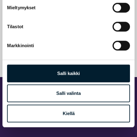
asiakaskokemuksen hallintaan.
Mieltymykset
– Jos tulokset jäävät asettamamme raja-arvon
alapuolelle, lähtee järjestelmästä hälytys, jotta
voimme heti miettiä korjaavat toimenpiteet. Käymme
Tilastot
palautteet läpi myös kumppaniemme, esimerkiksi
ravintoloiden ja huoltoyhtiöiden, kanssa. Joskus
tyytyväisyyden laskun syynä voi olla meistä
Markkinointi
riippumaton asia, kuten vieressä oleva työmaa, mikä
on myös tärkeä tieto. Hienointa on ollut nähdä, että
ihmiset ovat usein asiakaskokemuksen kannalta
ratkaiseva tekijä, Käenniemi toteaa.
Salli kaikki
Salli valinta
Kiellä