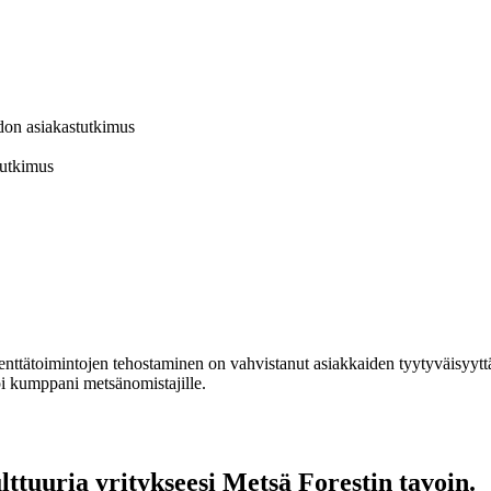
don asiakastutkimus
tutkimus
nttätoimintojen tehostaminen on vahvistanut asiakkaiden tyytyväisyytt
i kumppani metsänomistajille.
ttuuria yritykseesi Metsä Forestin tavoin.