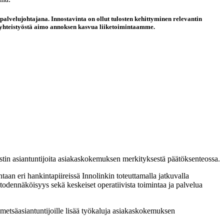
lvelujohtajana. Innostavinta on ollut tulosten kehittyminen relevantin
t yhteistyöstä aimo annoksen kasvua liiketoimintaamme.
stin asiantuntijoita asiakaskokemuksen merkityksestä päätöksenteossa.
aan eri hankintapiireissä Innolinkin toteuttamalla jatkuvalla
dennäköisyys sekä keskeiset operatiivista toimintaa ja palvelua
metsäasiantuntijoille lisää työkaluja asiakaskokemuksen