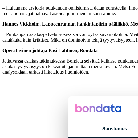
– Haluamme arvioida puukaupan onnistumista datan perusteella. Innol
metsänomistajat haluavat asioida juuri meidän kanssamme.
Hannes Vickholm, Lappeenrannan hankintapiirin päällikkö, Met
– Puukaupan asiakaspalveluprosessista voi löytyä suvantokohtia. Meit
asiakkaita kuin kriittiset. Mikä on dominoivin tekijä tyytyväisyyteen, h
Operatiivinen johtaja Pasi Lahtinen, Bondata
Jatkuvassa asiakastutkimuksessa Bondata selvittää kaikissa puukaupa
asiakastyytyväisyys on kasvanut ajan mittaan merkittävästi. Metsä For
analysoidaan tarkasti liiketalous huomioiden.
Suostumus