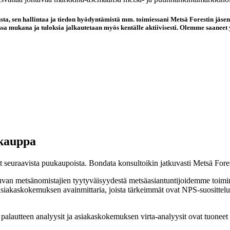
 sen hallintaa ja tiedon hyödyntämistä mm. toimiessani Metsä Forestin jäsenpa
sa mukana ja tuloksia jalkautetaan myös kentälle aktiivisesti. Olemme saanee
ukauppa
 seuraavista puukaupoista. Bondata konsultoikin jatkuvasti Metsä Fore
n kuvan metsänomistajien tyytyväisyydestä metsäasiantuntijoidemme toimint
iakaskokemuksen avainmittaria, joista tärkeimmät ovat NPS-suositteluto
palautteen analyysit ja asiakaskokemuksen virta-analyysit ovat tuoneet 