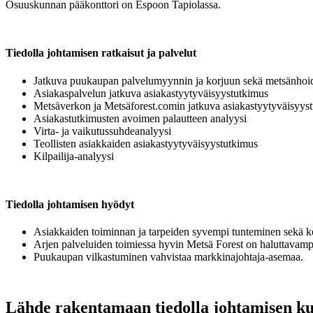
Osuuskunnan pääkonttori on Espoon Tapiolassa.
Tiedolla johtamisen ratkaisut ja palvelut
Jatkuva puukaupan palvelumyynnin ja korjuun sekä metsänhoi
Asiakaspalvelun jatkuva asiakastyytyväisyystutkimus
Metsäverkon ja Metsäforest.comin jatkuva asiakastyytyväisyys
Asiakastutkimusten avoimen palautteen analyysi
Virta- ja vaikutussuhdeanalyysi
Teollisten asiakkaiden asiakastyytyväisyystutkimus
Kilpailija-analyysi
Tiedolla johtamisen hyödyt
Asiakkaiden toiminnan ja tarpeiden syvempi tunteminen sekä ke
Arjen palveluiden toimiessa hyvin Metsä Forest on haluttavamp
Puukaupan vilkastuminen vahvistaa markkinajohtaja-asemaa.
Lähde rakentamaan tiedolla johtamisen kul