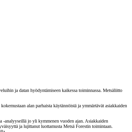
veluihin ja datan hyödyntämiseen kaikessa toiminnassa. Metsäliitto
t kokemustaan alan parhaista käytännöistä ja ymmärtävät asiakkaiden
 ja -analyyseillä jo yli kymmenen vuoden ajan. Asiakkaiden
äisyyttä ja lujittanut luottamusta Metsä Forestin toimintaan.
lla.