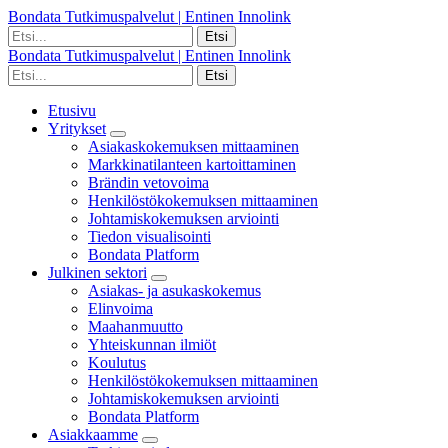
Bondata Tutkimuspalvelut | Entinen Innolink
Bondata Tutkimuspalvelut | Entinen Innolink
Etusivu
Yritykset
Asiakaskokemuksen mittaaminen
Markkinatilanteen kartoittaminen
Brändin vetovoima
Henkilöstökokemuksen mittaaminen
Johtamiskokemuksen arviointi
Tiedon visualisointi
Bondata Platform
Julkinen sektori
Asiakas- ja asukaskokemus
Elinvoima
Maahanmuutto
Yhteiskunnan ilmiöt
Koulutus
Henkilöstökokemuksen mittaaminen
Johtamiskokemuksen arviointi
Bondata Platform
Asiakkaamme