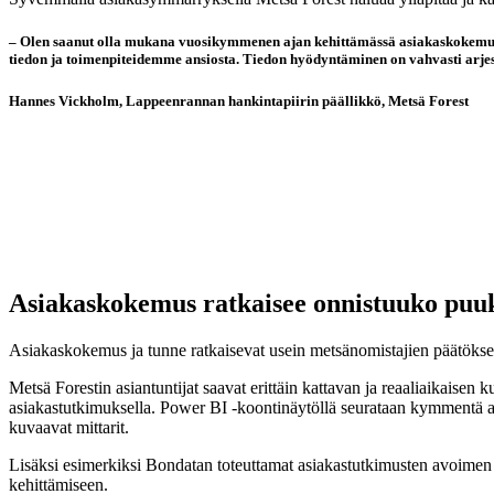
– Olen saanut olla mukana vuosikymmenen ajan kehittämässä asiakaskokemusta,
tiedon ja toimenpiteidemme ansiosta. Tiedon hyödyntäminen on vahvasti arjes
Hannes Vickholm,
Lappeenrannan hankintapiirin päällikkö, Metsä Forest
Asiakaskokemus ratkaisee onnistuuko pu
Asiakaskokemus ja tunne ratkaisevat usein metsänomistajien päätökset
Metsä Forestin asiantuntijat saavat erittäin kattavan ja reaaliaikaise
asiakastutkimuksella. Power BI -koontinäytöllä seurataan kymmentä as
kuvaavat mittarit.
Lisäksi esimerkiksi Bondatan toteuttamat asiakastutkimusten avoimen 
kehittämiseen.