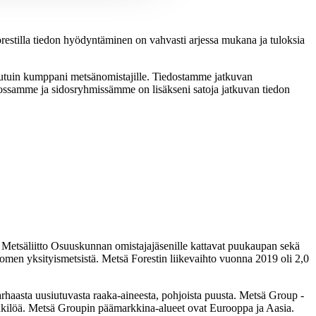
restilla tiedon hyödyntäminen on vahvasti arjessa mukana ja tuloksia
lutuin kumppani metsänomistajille. Tiedostamme jatkuvan
atiossamme ja sidosryhmissämme on lisäkseni satoja jatkuvan tiedon
Metsäliitto Osuuskunnan omistajajäsenille kattavat puukaupan sekä
men yksityismetsistä. Metsä Forestin liikevaihto vuonna 2019 oli 2,0
parhaasta uusiutuvasta raaka-aineesta, pohjoista puusta. Metsä Group -
henkilöä. Metsä Groupin päämarkkina-alueet ovat Eurooppa ja Aasia.