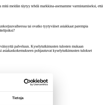
ida mitä meidän täytyy tehdä markkina-asemamme varmistamiseksi, että
unkorjuuvaiheessa tai ovatko tyytyväiset asiakkaat parempia
telijoiksi?
yväisyyttä palveluun. Kyselytutkimusten tulosten mukaan
äksi asiakaskokemukseen pohjautuvat kyselytutkimusten tulokset
Tietoja