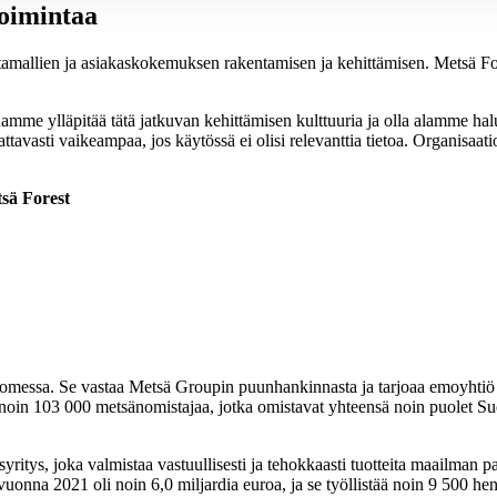
oimintaa
tamallien ja asiakaskokemuksen rakentamisen ja kehittämisen. Metsä Fo
me ylläpitää tätä jatkuvan kehittämisen kulttuuria ja olla alamme ha
ttavasti vaikeampaa, jos käytössä ei olisi relevanttia tietoa. Organisa
sä Forest
messa. Se vastaa Metsä Groupin puunhankinnasta ja tarjoaa emoyhtiö 
oin 103 000 metsänomistajaa, jotka omistavat yhteensä noin puolet Suo
ritys, joka valmistaa vastuullisesti ja tehokkaasti tuotteita maailman 
vuonna 2021 oli noin 6,0 miljardia euroa, ja se työllistää noin 9 500 