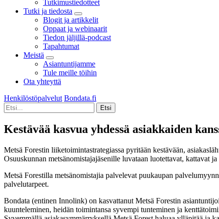
Tutkimustiedotteet
Tutki ja tiedosta
Blogit ja artikkelit
Oppaat ja webinaarit
Tiedon jäljillä-podcast
Tapahtumat
Meistä
Asiantuntijamme
Tule meille töihin
Ota yhteyttä
Henkilöstöpalvelut
Bondata.fi
Kestävää kasvua yhdessä asiakkaiden kans
Metsä Forestin liiketoimintastrategiassa pyritään kestävään, asiakasl
Osuuskunnan metsänomistajajäsenille luvataan luotettavat, kattavat j
Metsä Forestilla metsänomistajia palvelevat puukaupan palvelumyynni
palvelutarpeet.
Bondata (entinen Innolink) on kasvattanut Metsä Forestin asiantuntij
kuunteleminen, heidän toimintansa syvempi tunteminen ja kenttätoimint
Syvemmällä asiakasymmärryksellä Metsä Forest haluaa ylläpitää ja k