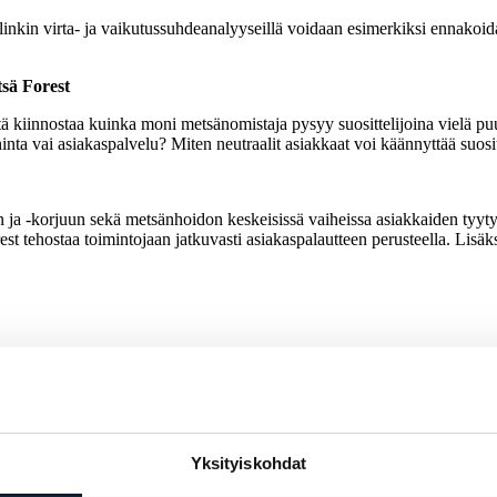
inkin virta- ja vaikutussuhdeanalyyseillä voidaan esimerkiksi ennako
sä Forest
ä kiinnostaa kuinka moni metsänomistaja pysyy suosittelijoina vielä pu
inta vai asiakaspalvelu? Miten neutraalit asiakkaat voi käännyttää suosit
n ja -korjuun sekä metsänhoidon keskeisissä vaiheissa asiakkaiden tyyt
est tehostaa toimintojaan jatkuvasti asiakaspalautteen perusteella. Lis
Yksityiskohdat