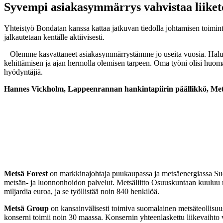
Syvempi asiakasymmärrys vahvistaa liiket
Yhteistyö Bondatan kanssa kattaa jatkuvan tiedolla johtamisen toimin
jalkautetaan kentälle aktiivisesti.
– Olemme kasvattaneet asiakasymmärrystämme jo useita vuosia. Haluam
kehittämisen ja ajan hermolla olemisen tarpeen. Oma työni olisi huoma
hyödyntäjiä.
Hannes Vickholm, Lappeenrannan hankintapiirin päällikkö, Met
Metsä Forest
on markkinajohtaja puukaupassa ja metsäenergiassa Suo
metsän- ja luonnonhoidon palvelut. Metsäliitto Osuuskuntaan kuuluu n
miljardia euroa, ja se työllistää noin 840 henkilöä.
Metsä Group
on kansainvälisesti toimiva suomalainen metsäteollisuusy
konserni toimii noin 30 maassa. Konsernin yhteenlaskettu liikevaihto 