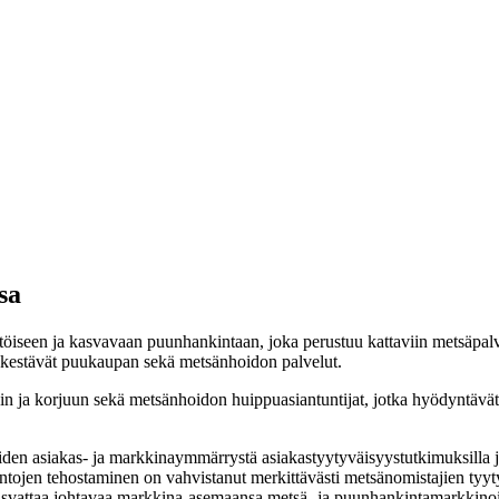
sa
ähtöiseen ja kasvavaan puunhankintaan, joka perustuu kattaviin metsäpal
a kestävät puukaupan sekä metsänhoidon palvelut.
n ja korjuun sekä metsänhoidon huippuasiantuntijat, jotka hyödyntävä
oiden asiakas- ja markkinaymmärrystä asiakastyytyväisyystutkimuksilla
ojen tehostaminen on vahvistanut merkittävästi metsänomistajien tyytyv
asvattaa johtavaa markkina-asemaansa metsä- ja puunhankintamarkkinoi