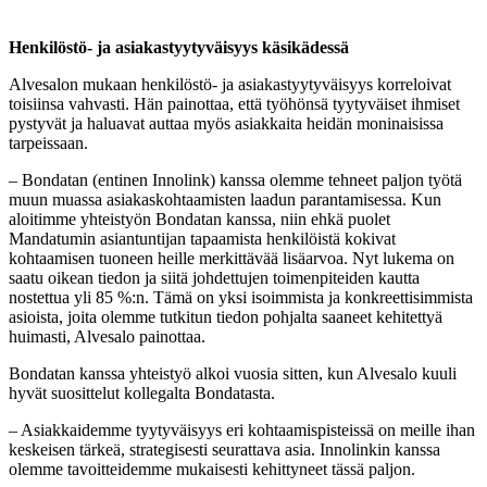
Henkilöstö- ja asiakastyytyväisyys käsikädessä
Alvesalon mukaan henkilöstö- ja asiakastyytyväisyys korreloivat
toisiinsa vahvasti. Hän painottaa, että työhönsä tyytyväiset ihmiset
pystyvät ja haluavat auttaa myös asiakkaita heidän moninaisissa
tarpeissaan.
– Bondatan (entinen Innolink) kanssa olemme tehneet paljon työtä
muun muassa asiakaskohtaamisten laadun parantamisessa. Kun
aloitimme yhteistyön Bondatan kanssa, niin ehkä puolet
Mandatumin asiantuntijan tapaamista henkilöistä kokivat
kohtaamisen tuoneen heille merkittävää lisäarvoa. Nyt lukema on
saatu oikean tiedon ja siitä johdettujen toimenpiteiden kautta
nostettua yli 85 %:n. Tämä on yksi isoimmista ja konkreettisimmista
asioista, joita olemme tutkitun tiedon pohjalta saaneet kehitettyä
huimasti, Alvesalo painottaa.
Bondatan kanssa yhteistyö alkoi vuosia sitten, kun Alvesalo kuuli
hyvät suosittelut kollegalta Bondatasta.
– Asiakkaidemme tyytyväisyys eri kohtaamispisteissä on meille ihan
keskeisen tärkeä, strategisesti seurattava asia. Innolinkin kanssa
olemme tavoitteidemme mukaisesti kehittyneet tässä paljon.