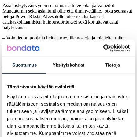
Asiakastyytyväisyyden seurannasta tulee joka päivä tiedot
Mandatumin sekä asiantuntijoille että tiiminvetäjille, jotka seuraavat
tietoja Power BI:sta. Alvesalolle tulee reaaliaikaisesti
asiakaskohtaamisten huippusuoritukset sekä korjattavat asiat
hälytyksinä.
– Voin tiedon pohjalta heittää myyjille nostoja ja mietteitä, miten
jokaisen suhteen olisi hyvä toimia. Asiakastyytyväisyystieto, jota
keräämme, on jatkuvasti arjessa mukana.
Mandatumille ei ”ihan hyvä” asiakaspalaute riitä. Yhtiö pyrkii
jalostamaan asiakaskohtaamisia siihen suuntaan, että asiakas kokee
Suostumus
Yksityiskohdat
Tietoja
erityisen hyväksi ja arvokkaaksi sen, että yhteinen palaveri ja
keskustelu pidettiin.
Tämä sivusto käyttää evästeitä
”Kokonaisuus Bondatan kanssa toimii. Aloimme
seuraamaan asiakkaamme kokemaa hyötyä ja
Käytämme evästeitä tarjoamamme sisällön ja mainosten
johtamaan sitä kautta myyntityötä sekä
räätälöimiseen, sosiaalisen median ominaisuuksien
asiakaspalvelua. Painotamme nyt toiminnassamme
tukemiseen ja kävijämäärämme analysoimiseen. Lisäksi
asioita, joista asiakkaat antavat meille kiitosta. Voin
jaamme sosiaalisen median, mainosalan ja analytiikka-
sanoa, että tuomme koko ajan enemmän arvoa
alan kumppaneillemme tietoja siitä, miten käytät
asiakaskohtaamisiin”.
sivustoamme. Kumppanimme voivat yhdistää näitä