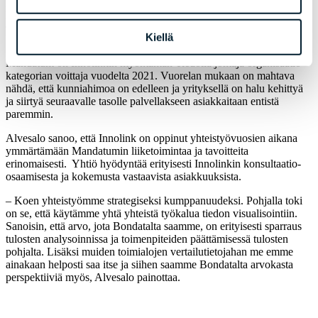
päässyt tasolta ”mitä tapahtuu” siihen, miksi asiat tapahtuvat. Kun
perusta on kunnossa ja organisaatiossa on jo tiedolla johtaminen
osana arkea, voidaan siirtyä ennakoivaan tiedolla johtamiseen,
Kiellä
Vuorela painottaa.
Mandatum on Innolinkin myöntämän Tiedolla johtaja organisaatio -
kategorian voittaja vuodelta 2021. Vuorelan mukaan on mahtava
nähdä, että kunniahimoa on edelleen ja yrityksellä on halu kehittyä
ja siirtyä seuraavalle tasolle palvellakseen asiakkaitaan entistä
paremmin.
Alvesalo sanoo, että Innolink on oppinut yhteistyövuosien aikana
ymmärtämään Mandatumin liiketoimintaa ja tavoitteita
erinomaisesti. Yhtiö hyödyntää erityisesti Innolinkin konsultaatio-
osaamisesta ja kokemusta vastaavista asiakkuuksista.
– Koen yhteistyömme strategiseksi kumppanuudeksi. Pohjalla toki
on se, että käytämme yhtä yhteistä työkalua tiedon visualisointiin.
Sanoisin, että arvo, jota Bondatalta saamme, on erityisesti sparraus
tulosten analysoinnissa ja toimenpiteiden päättämisessä tulosten
pohjalta. Lisäksi muiden toimialojen vertailutietojahan me emme
ainakaan helposti saa itse ja siihen saamme Bondatalta arvokasta
perspektiiviä myös, Alvesalo painottaa.