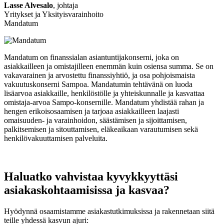
Lasse Alvesalo
, johtaja
Yritykset ja Yksityisvarainhoito
Mandatum
Mandatum on finanssialan asiantuntijakonserni, joka on
asiakkailleen ja omistajilleen enemmän kuin osiensa summa. Se on
vakavarainen ja arvostettu finanssiyhtiö, ja osa pohjoismaista
vakuutuskonserni Sampoa. Mandatumin tehtävänä on luoda
lisäarvoa asiakkaille, henkilöstölle ja yhteiskunnalle ja kasvattaa
omistaja-arvoa Sampo-konsernille. Mandatum yhdistää rahan ja
hengen erikoisosaamisen ja tarjoaa asiakkailleen laajasti
omaisuuden- ja varainhoidon, säästämisen ja sijoittamisen,
palkitsemisen ja sitouttamisen, eläkeaikaan varautumisen sekä
henkilövakuuttamisen palveluita.
Haluatko vahvistaa kyvykkyyttäsi
asiakaskohtaamisissa ja kasvaa?
Hyödynnä osaamistamme asiakastutkimuksissa ja rakennetaan siitä
teille yhdessä kasvun ajuri: