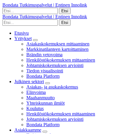
Bondata Tutkimuspalvelut | Entinen Innolink
Bondata Tutkimuspalvelut | Entinen Innolink
Etusivu
Yritykset
Asiakaskokemuksen mittaaminen
Markkinatilanteen kartoittaminen
Brändin vetovoima
Henkilöstökokemuksen mittaaminen
Johtamiskokemuksen arviointi
Tiedon visualisointi
Bondata Platform
Julkinen sektori
Asiakas- ja asukaskokemus
Elinvoima
Maahanmuutto
Yhteiskunnan ilmiöt
Koulutus
Henkilöstökokemuksen mittaaminen
Johtamiskokemuksen arviointi
Bondata Platform
Asiakkaamme