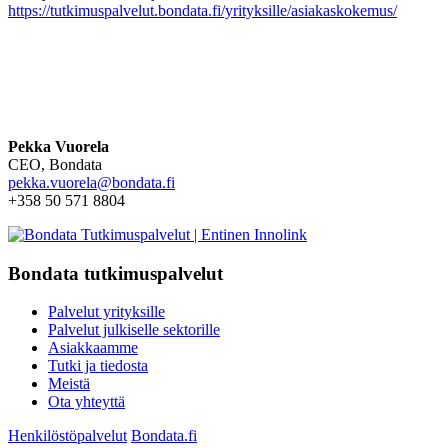
https://tutkimuspalvelut.bondata.fi/yrityksille/asiakaskokemus/
Pekka Vuorela
CEO, Bondata
pekka.vuorela@bondata.fi
+358 50 571 8804
Bondata tutkimuspalvelut
Palvelut yrityksille
Palvelut julkiselle sektorille
Asiakkaamme
Tutki ja tiedosta
Meistä
Ota yhteyttä
Henkilöstöpalvelut
Bondata.fi