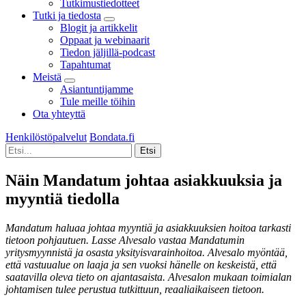
Tutkimustiedotteet
Tutki ja tiedosta
Blogit ja artikkelit
Oppaat ja webinaarit
Tiedon jäljillä-podcast
Tapahtumat
Meistä
Asiantuntijamme
Tule meille töihin
Ota yhteyttä
Henkilöstöpalvelut
Bondata.fi
Näin Mandatum johtaa asiakkuuksia ja
myyntiä tiedolla
Mandatum haluaa johtaa myyntiä ja asiakkuuksien hoitoa tarkasti
tietoon pohjautuen. Lasse Alvesalo vastaa Mandatumin
yritysmyynnistä ja osasta yksityisvarainhoitoa. Alvesalo myöntää,
että vastuualue on laaja ja sen vuoksi hänelle on keskeistä, että
saatavilla oleva tieto on ajantasaista. Alvesalon mukaan toimialan
johtamisen tulee perustua tutkittuun, reaaliaikaiseen tietoon.