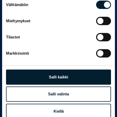
HENKILÖSTÖPALVELUT
Välttämätön
valinta
BONDATA.FI
Mieltymykset
© Copyright 2026 • Bondata Tutkimuspalvelut | Entinen
Tilastot
Innolink • All rights reserved.
Eettinen ohjeisto
Tietosuoja
Kuluttajapaneeli
Markkinointi
Kirjaudu
Salli kaikki
Salli valinta
Kiellä