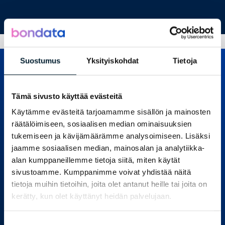
KULUTTAJATUTKIMUS
Suostumus
Yksityiskohdat
Tietoja
Tämä sivusto käyttää evästeitä
Käytämme evästeitä tarjoamamme sisällön ja mainosten
Loading...
räätälöimiseen, sosiaalisen median ominaisuuksien
Bondata tutkimuspalvelut
tukemiseen ja kävijämäärämme analysoimiseen. Lisäksi
Palvelut yrityksille
jaamme sosiaalisen median, mainosalan ja analytiikka-
Palvelut julkiselle sektorille
alan kumppaneillemme tietoja siitä, miten käytät
Asiakkaamme
sivustoamme. Kumppanimme voivat yhdistää näitä
Tutki ja tiedosta
tietoja muihin tietoihin, joita olet antanut heille tai joita on
Meistä
kerätty, kun olet käyttänyt heidän palvelujaan.
Ota yhteyttä
Suostumuksen