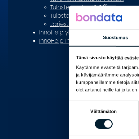
Tulosten siirto MS Officeen
Tulosten tulostaminen
Järjestelmävaatimukset
InnoHelp yhteystiedot
Suostumus
InnoHelp In English
Tämä sivusto käyttää eväste
Käytämme evästeitä tarjoama
ja kävijämäärämme analysoim
kumppaneillemme tietoja siitä
olet antanut heille tai joita o
Suostumuksen
Välttämätön
valinta