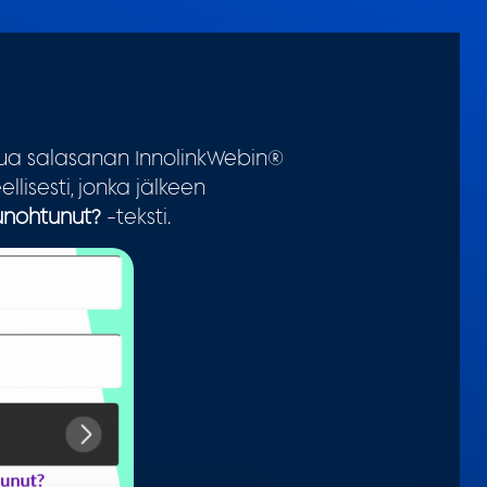
tua salasanan InnolinkWebin®
ellisesti, jonka jälkeen
unohtunut?
-teksti.