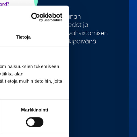
a. Voit tilata uuden salasanan
uksesi, mahdolliset lisätiedot ja
imitetaan käyttöoikeuden vahvistamisen
Tietoja
iimeistään seuraavana arkipäivänä.
 ominaisuuksien tukemiseen
tiikka-alan
ietoja muihin tietoihin, joita
Markkinointi