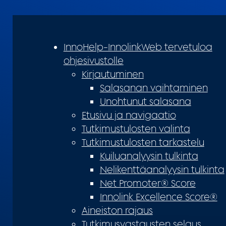
InnoHelp-InnolinkWeb tervetuloa
ohjesivustolle
Kirjautuminen
Salasanan vaihtaminen
Unohtunut salasana
Etusivu ja navigaatio
Tutkimustulosten valinta
Tutkimustulosten tarkastelu
Kuiluanalyysin tulkinta
Nelikenttäanalyysin tulkinta
Net Promoter® Score
Innolink Excellence Score®
Aineiston rajaus
Tutkimusvastausten selaus