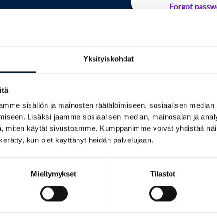
Paina
Salasana unohtunut?
ja uusi sivu aukea
järjestelmään täyttämällä nimesi, käyttäjätunn
painamalla lopuksi
Lähetä
. Uusi salasana to
Yksityiskohdat
jälkeen antamaasi sähköpostiosoitteeseen v
itä
mme sisällön ja mainosten räätälöimiseen, sosiaalisen median
iseen. Lisäksi jaamme sosiaalisen median, mainosalan ja analy
, miten käytät sivustoamme. Kumppanimme voivat yhdistää näitä t
n kerätty, kun olet käyttänyt heidän palvelujaan.
Mieltymykset
Tilastot