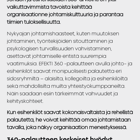
vaikuttavimmista tavoista kehittää
organisaationne johtamiskulttuuria ja parantaa
tiimien tuloksellisuutta.
Nykyajan johtamishaasteet, kuten muutoksen
johtaminen, työntekijöiden sitouttaminen ja
psykologisen turvallisuuden vahvistaminen,
asettavat johtamiselle entistä suurempia
vaatimuksia. EFEKTI 360 -palautteen avulla johto- ja
esihenkilöt saavat monipuolisesti palautetta eri
sidosryhmiltä – alaisilta, kollegoilta ja esihenkilöiltä
sekä mahdollisilta muilta yhteistyökumppaneilta.
Näin saadaan esiin tärkeimmät vahvuudet ja
kehityskohteet.
Kun esihenkilöt saavat kokonaisvaltaista ja rehellistä
palautetta, he voivat kehittää omaa johtamistaan
tavalla, joka näkyy organisaation menestyksessä.
360-palautteen keskeiset hyödyt