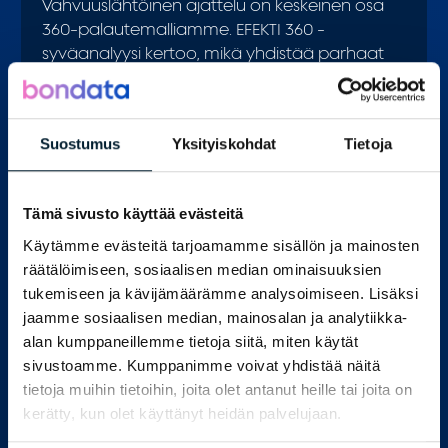
Vahvuuslähtöinen ajattelu on keskeinen osa
360-palautemalliamme. EFEKTI 360 -
syväanalyysi kertoo, mikä yhdistää parhaat
palautteet saaneita esihenkilöitä ja mikä tekee
heistä huippuja esihenkilötyössä. Näin koko
organisaatio voi oppia ja vahvistaa
Suostumus
Yksityiskohdat
Tietoja
johtamiskulttuurin parhaita käytäntöjä.
Analyysi sisältää myös tekoälyavusteisesti
laaditun johtamisekulttuurin profiilin ja
Tämä sivusto käyttää evästeitä
toimenpidesuositukset.
Käytämme evästeitä tarjoamamme sisällön ja mainosten
räätälöimiseen, sosiaalisen median ominaisuuksien
Tutustu myös
tukemiseen ja kävijämäärämme analysoimiseen. Lisäksi
henkilöstökokemuksen mittaamisen
jaamme sosiaalisen median, mainosalan ja analytiikka-
palveluihimme!
alan kumppaneillemme tietoja siitä, miten käytät
sivustoamme. Kumppanimme voivat yhdistää näitä
tietoja muihin tietoihin, joita olet antanut heille tai joita on
kerätty, kun olet käyttänyt heidän palvelujaan.
Blog