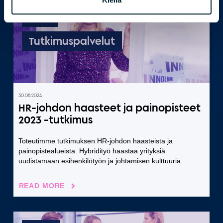
Blog
Tutkimuspalvelut
30.08.2024
HR-johdon haasteet ja painopisteet
2023 -tutkimus
Toteutimme tutkimuksen HR-johdon haasteista ja
painopistealueista. Hybridityö haastaa yrityksiä
uudistamaan esihenkilötyön ja johtamisen kulttuuria.
READ MORE