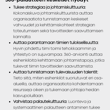
Tukee strategiaa ja johtamiskulttuuria:
Kokonaiskuva johtamiskulttuurista auttaa
organisaatiota tunnistamaan keskeiset
vahvuudet ja kehittämiskohteet strategian
toteutumisen sekä tavoitteiden saavuttamisen
kannalta.
Auttaa parantamaan tiimien tuloksellisuutta:
Hyvin johdettu tiimi toimii tehokkaammin ja
yhteistyö on sujuvampaa. 360-arviointi auttaa
esihenkilöitä kehittämään johtamistapoja, jotka
tukevat tiimin tavoitteiden saavuttamista.
Auttaa tunnistamaan tulevaisuuden talentit:
Tieto siitä, miten esihenkilöt suoriutuvat eri osa-
alueilla, auttaa organisaatiota kohdentamaan
resursseja oikein ja tukemaan johtajia heidän
kasvupoluillaan.
Vahvistaa palautekulttuuria:
Luonteva ja
systemaattinen palautteen antaminen tukee