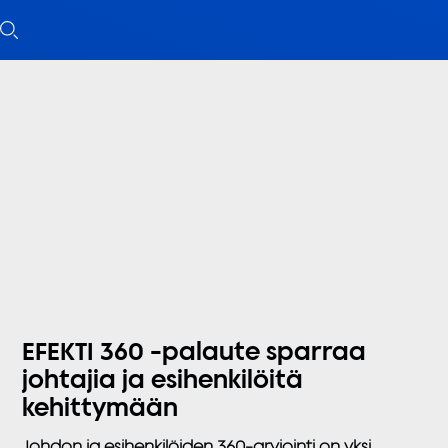
EFEKTI 360 -palaute sparraa
johtajia ja esihenkilöitä
kehittymään
Johdon ja esihenkilöiden 360-arviointi on yksi