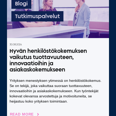
Blogi
Tutkimuspalvelut
30.08.2024
Hyvän henkilöstökokemuksen
vaikutus tuottavuuteen,
innovaatioihin ja
asiakaskokemukseen
Yrityksen menestyksen ytimessä on henkilöstökokemus.
Se on tekijä, joka vaikuttaa suoraan tuottavuuteen,
innovaatioihin ja asiakaskokemukseen. Kun työntekijät
kokevat olevansa arvostettuja ja motivoituneita, se
heijastuu koko yrityksen toimintaan.
READ MORE