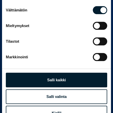
Suostumuksen
Tutkimuspalvelut
Välttämätön
valinta
Mieltymykset
02.09.2024
Tilastot
Johtajuuden merkitys organisaation
menestykselle
Markkinointi
Hyvä johtaminen on peruskivi, jonka varaan organisaation
menestys rakentuu. Hyvä johtaja tai esihenkilö ei
ainoastaan johda ihmisiä, vaan luo ympäristön, jossa
jokainen työntekijä voi kukoistaa ja kehittyä. Tämä
Salli kaikki
puolestaan johtaa parempaan työilmapiiriin, tehokkuuden
kasvuun ja innovaatioiden syntymiseen.
Salli valinta
READ MORE
Kiellä