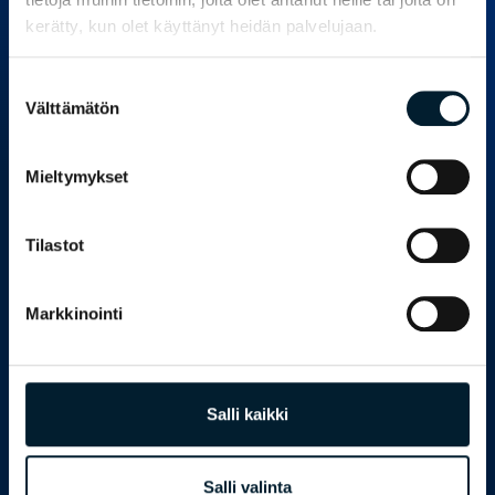
ari.vallin@bondata.fi
kerätty, kun olet käyttänyt heidän palvelujaan.
+358 50 460 9720
Suostumuksen
Välttämätön
valinta
Mieltymykset
Tilastot
Markkinointi
Bondata tutkimuspalvelut
For businesses
For public sector
Salli kaikki
Case studies
Contact
Salli valinta