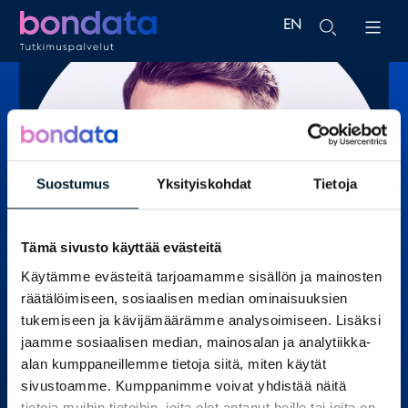
EN
FI
Suostumus
Yksityiskohdat
Tietoja
Tämä sivusto käyttää evästeitä
Käytämme evästeitä tarjoamamme sisällön ja mainosten
räätälöimiseen, sosiaalisen median ominaisuuksien
tukemiseen ja kävijämäärämme analysoimiseen. Lisäksi
jaamme sosiaalisen median, mainosalan ja analytiikka-
ARI VALLIN
alan kumppaneillemme tietoja siitä, miten käytät
sivustoamme. Kumppanimme voivat yhdistää näitä
Account Director
tietoja muihin tietoihin, joita olet antanut heille tai joita on