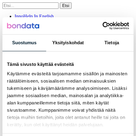
InnoHelp In English
Signing in
Changing your password
Forgotten password
Homepage and navigation
Suostumus
Yksityiskohdat
Tietoja
Selection of the research results
Examination and interpretation of the results
Interpreting a Gap Analysis
Interpreting a Scatter Chart Analysis
Tämä sivusto käyttää evästeitä
Net Promoter® Score
Innolink Excellence Score®
Käytämme evästeitä tarjoamamme sisällön ja mainosten
Filtering material
räätälöimiseen, sosiaalisen median ominaisuuksien
Browsing answers
Exporting results to MS Office
tukemiseen ja kävijämäärämme analysoimiseen. Lisäksi
Printing Results
jaamme sosiaalisen median, mainosalan ja analytiikka-
System Requirements
alan kumppaneillemme tietoja siitä, miten käytät
InnoHelp Contact Information
InnoHelp-InnolinkWeb tervetuloa ohjesivustolle
sivustoamme. Kumppanimme voivat yhdistää näitä
tietoja muihin tietoihin, joita olet antanut heille tai joita on
Welcome to the InnolinkWeb®
kerätty, kun olet käyttänyt heidän palvelujaan.
instructions site!