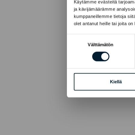
Käytämme evästeitä tarjoama
ja kävijämäärämme analysoim
kumppaneillemme tietoja siitä
olet antanut heille tai joita o
Suostumuksen
Välttämätön
valinta
Kiellä