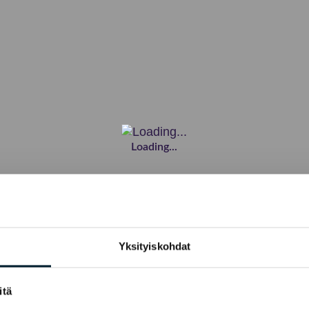
Loading...
Yksityiskohdat
itä