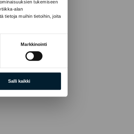
 ominaisuuksien tukemiseen
tiikka-alan
ietoja muihin tietoihin, joita
Markkinointi
Salli kaikki